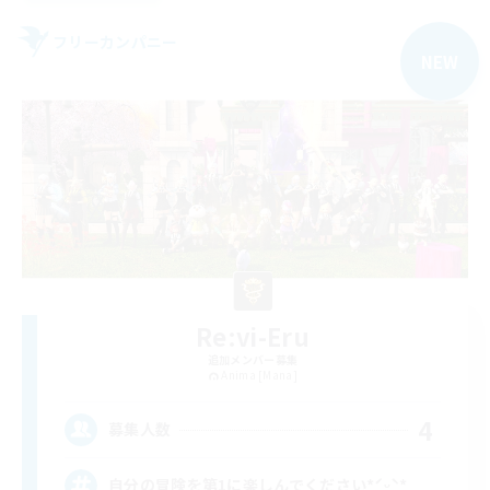
フリーカンパニー
NEW
Re:vi-Eru
追加メンバー募集
Anima [Mana]
4
募集人数
自分の冒険を第1に楽しんでください*ˊᵕˋ*