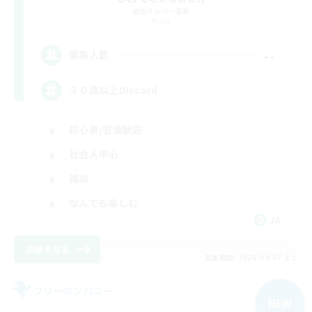
追加メンバー募集
Mana
--
募集人数
３０歳以上Discord
初心者/若葉歓迎
社会人中心
雑談
なんでも楽しむ
JA
詳細を見る
募集期間: 2026/09/07 まで
フリーカンパニー
NEW