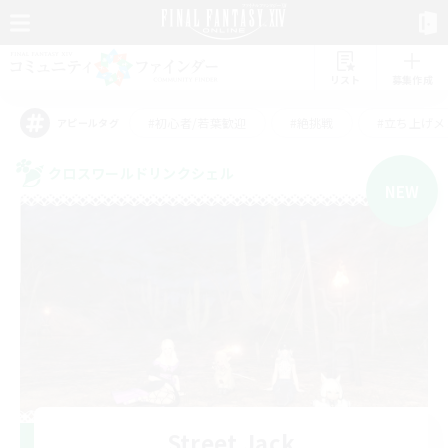
リスト
募集作成
#初心者/若葉歓迎
#絶挑戦
#立ち上げメ
アピールタグ
クロスワールドリンクシェル
NEW
Street Jack