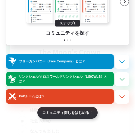
ステップ1
コミュニティを探す
The Moon's Crown
追加メンバー募集
フリーカンパニー（Free Company）とは？
Mana
10
募集人数
リンクシェル/クロスワールドリンクシェル（LS/CWLS）と
は？
「好き」を全力で。VC＆ふっかるLS⋆☾·̩͙꙳
PvPチームとは？
体験歓迎
コミュニティ探しをはじめる！
社会人中心
なんでも楽しむ