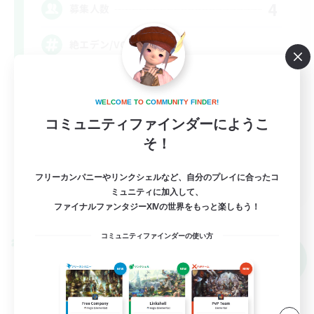
4
募集人数
絶エデン/VC無し
なんでも楽しむ
W
E
L
C
O
M
E
T
O
C
O
M
M
U
N
I
T
Y
F
I
N
D
E
R
!
絶挑戦
コミュニティファインダーにようこ
クリア目指して頑張る
そ！
JA
フリーカンパニーやリンクシェルなど、自分のプレイに合ったコ
ミュニティに加入して、
詳細を見る
ファイナルファンタジーXIVの世界をもっと楽しもう！
募集期間: 2026/09/07 まで
コミュニティファインダーの使い方
クロスワールドリンクシェル
NEW