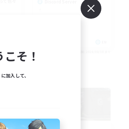
って色々
Discord Server
JA
EN
うこそ！
26/09/01 まで
募集期間: 2026/08/30 まで
ィに加入して、
フリーカンパニー