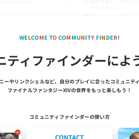
基本自由に！声かけあ
l Are Welcome!
行くスタイル！
立ち上げメンバー募集
まったりゆっくり楽しむ
なんでも楽しむ
W
E
L
C
O
M
E
T
O
C
O
M
M
U
N
I
T
Y
F
I
N
D
E
R
!
スクリーンショット撮影
EN
ニティファインダーによ
募集期間: 2026/09/01 まで
募集期間: 20
ニーやリンクシェルなど、自分のプレイに合ったコミュニテ
ワールドリンクシェル
クロスワールドリンクシェル
ファイナルファンタジーXIVの世界をもっと楽しもう！
コミュニティファインダーの使い方