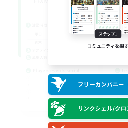
FFXIV NA Network 1
Le
追加メンバー募集
Materia
活動時間
活
7:00
11:00
ステップ1
平日
平
1:00
12:00
週末
週
コミュニティを探
717
アクティブメンバー数
ア
100
募集人数
募
Players events social
Le
フリーカンパニー（F
EN / FR
リンクシェル/クロ
募集期間: 2026/08/28 まで