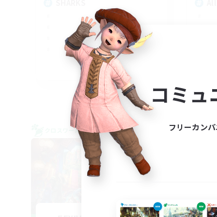
SHARKS
Al
EN
コミュ
募集期間: 2026/09/03 まで
フリーカンパ
クロスワールドリンクシェル
クロス