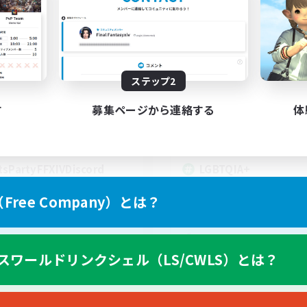
t's Party! Materia
Rainbow Connec
追加メンバー募集
追加メンバー募集
Materia
Materia
動時間
活動時間
0:00
23:00
18:00
ステップ2
日
平日
0:00
23:00
10:00
末
週末
す
募集ページから連絡する
体
1
クティブメンバー数
アクティブメンバー数
999
集人数
募集人数
tsPartyFFXIVDiscord
LGBTQIA+
ree Company）とは？
EN
スワールドリンクシェル（LS/CWLS）とは？
募集期間: 2026/08/24 まで
募集期間: 20