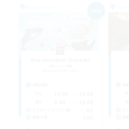
フリーカンパニー
フリー
NEW
Marshmallow Sharkies
追加メンバー募集
Bismarck [Materia]
活動時間
活
17:00
23:00
平日
平
8:00
23:00
週末
週
45
アクティブメンバー数
ア
100
募集人数
募