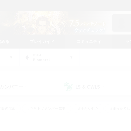
始める
プレイガイド
コミュニティ
ラ
WORLD
Bismarck
カンパニー
LS & CWLS
(4)
(4)
#零式挑戦
#立ち上げメンバー募集
#社会人中心
#まったり
レイ
#クラフター中心
#体験歓迎
#ギャザラー中心
#
#スクリーンショット撮影
#ハウジング
#演奏
#クリア目指