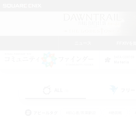
ニュース
FFXIVを
DATA CENTER
Materia
ALL
フリー
(8)
アピールタグ
#初心者/若葉歓迎
#絶挑戦
#モブハント
#なんでも楽しむ
#ロールプ
#ミラプリ（ミラージュプリズム）