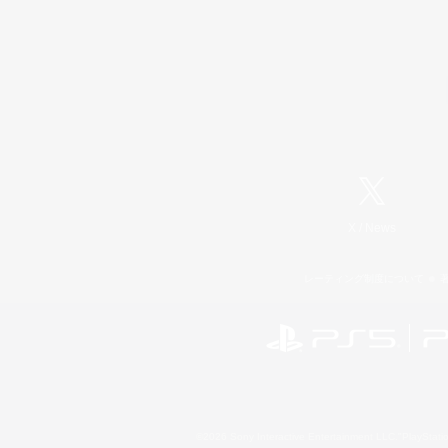
X
/
News
レーティング制度について
©2026 Sony Interactive Entertainment LLC."PlayStation