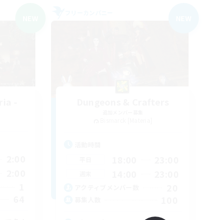
フリーカンパニー
NEW
NEW
ia -
Dungeons & Crafters
追加メンバー募集
Bismarck [Materia]
活動時間
2:00
18:00
23:00
平日
2:00
14:00
23:00
週末
1
20
アクティブメンバー数
64
100
募集人数