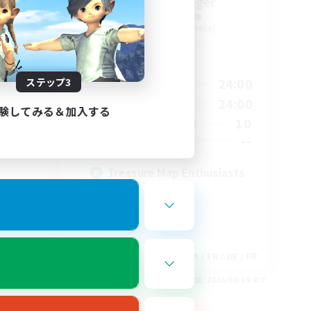
tion
Stormbringer
追加メンバー募集
Bismarck [Materia]
活動時間
1:00
15:00
24:00
ステップ3
平日
2:00
9:00
24:00
週末
験してみる＆加入する
580
10
アクティブメンバー数
50
--
募集人数
Treasure Map Enthusiasts
EN
JA / EN / DE / FR
26/08/18 まで
募集期間: 2026/08/09 まで