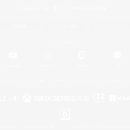
関連商品
e-STOREで購入
ゲームダウンロード
Official Information
YouTube
Instagram
Twitch
LINE
著作権について
プライバシーポリシー
サポートセンター
ライセンス
ルール＆ポリシー
 Family Mark", "PlayStation", "PS5 logo", "PS5", "PS4 logo" and "PS4" are registered trademark