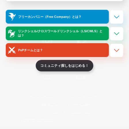
Official Information
フリーカンパニー（Free Company）とは？
/
X
News
YouTube
リンクシェル/クロスワールドリンクシェル（LS/CWLS）と
は？
PvPチームとは？
Instagram
Twitch
コミュニティ探しをはじめる！
LINE
Bluesky
レーティング制度について
プライバシーポリシー
著作権について
サポートセンター
ライセンス
ルール＆ポリシー
利用者情報の外部送信について