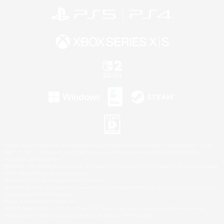
©2026 Sony Interactive Entertainment LLC."PlayStation Family Mark", "PlayStation", "PS5
logo", "PS5", "PS4 logo" and "PS4" are registered trademarks or trademarks of Sony
Interactive Entertainment Inc.
Microsoft, the XBOX Sphere mark, the Series X|S logo and XBOX Series X|S are trademarks
of the Microsoft group of companies.
Nintendo Switch is a trademark of Nintendo.
Windows is either a registered trademark or trademark of Microsoft Corporation in the United
States and/or other countries.
Mac is a trademark of Apple Inc.
©2026 Valve Corporation. Steam and the Steam logo are trademarks and/or registered
trademarks of Valve Corporation in the U.S. and/or other countries.