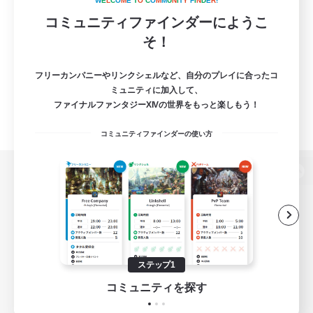
W
E
L
C
O
M
E
T
O
C
O
M
M
U
N
I
T
Y
F
I
N
D
E
R
!
コミュニティファインダーにようこ
そ！
フリーカンパニーやリンクシェルなど、自分のプレイに合ったコ
ミュニティに加入して、
ファイナルファンタジーXIVの世界をもっと楽しもう！
コミュニティファインダーの使い方
パソコン版へ
関連商品
e-STOREで購入
ステップ1
ゲームダウンロード
コミュニティを探す