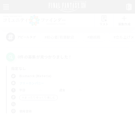
リスト
募集作成
#初心者/若葉歓迎
#絶挑戦
#立ち上げメ
アピールタグ
0件の募集が見つかりました！
指定なし
Bismarck (Materia)
フリーカンパニー
平日
週末
＃まったりゆっくり楽しむ
使用言語