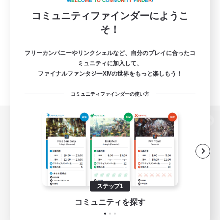
W
E
L
C
O
M
E
T
O
C
O
M
M
U
N
I
T
Y
F
I
N
D
E
R
!
コミュニティファインダーにようこ
そ！
フリーカンパニーやリンクシェルなど、自分のプレイに合ったコ
ミュニティに加入して、
ファイナルファンタジーXIVの世界をもっと楽しもう！
コミュニティファインダーの使い方
パソコン版へ
関連商品
e-STOREで購入
ステップ1
ゲームダウンロード
コミュニティを探す