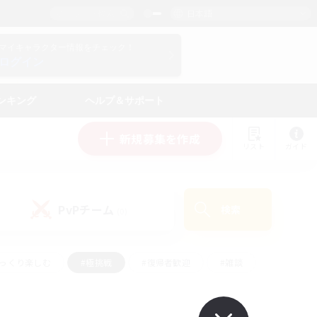
日本語
マイキャラクター情報をチェック！
ログイン
ンキング
ヘルプ＆サポート
新規募集を作成
リスト
ガイド
PvPチーム
検索
(0)
ゆっくり楽しむ
#極挑戦
#復帰者歓迎
#雑談
#ハウジング
#トレジャーハント
#レベリング
#プレイヤー主催イベント