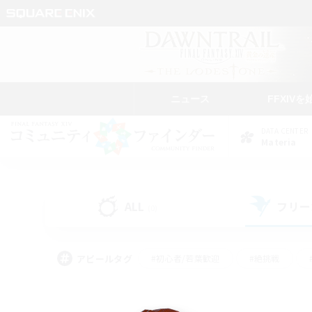
ニュース
FFXIVを
DATA CENTER
Materia
ALL
フリー
(0)
アピールタグ
#初心者/若葉歓迎
#絶挑戦
#学生中心
#なんでも楽しむ
#モブハント
#
#演奏
#ミラプリ（ミラ