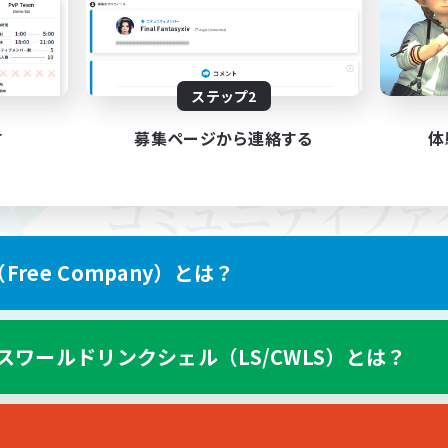
ステップ2
す
募集ページから連絡する
体
ree Company）とは？
スワールドリンクシェル（LS/CWLS）とは？
スマートフォン版へ