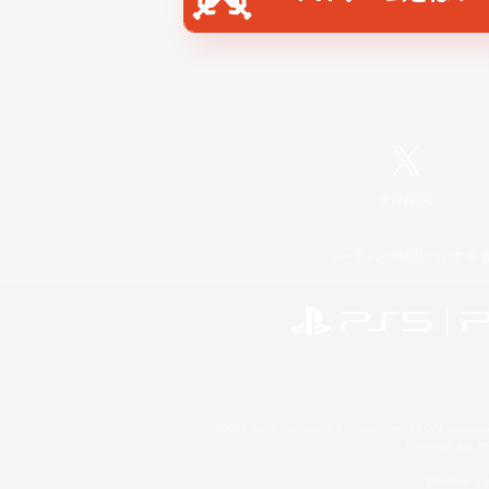
X
/
News
レーティング制度について
©2026 Sony Interactive Entertainment LLC."PlayStation
Microsoft, the 
Windows is e