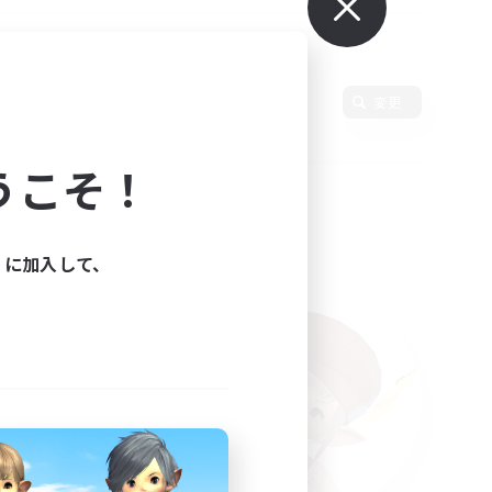
変更
うこそ！
ィに加入して、
た。