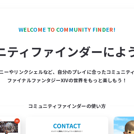
＃極挑戦
使用言語
W
E
L
C
O
M
E
T
O
C
O
M
M
U
N
I
T
Y
F
I
N
D
E
R
!
ニティファインダーによ
ニーやリンクシェルなど、自分のプレイに合ったコミュニテ
ファイナルファンタジーXIVの世界をもっと楽しもう！
募集数 0件
集が見つかりませんでし
コミュニティファインダーの使い方
条件を変えて検索してみるでっす！