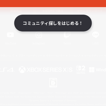
関連商品
e-STOREで購入
ゲームダウンロード
コミュニティ探しをはじめる！
Official Information
YouTube
Instagram
Twitch
LINE
著作権について
プライバシーポリシー
サポートセンター
ライセンス
ルール＆ポリシー
 Family Mark", "PlayStation", "PS5 logo", "PS5", "PS4 logo" and "PS4" are registered trademark
XBOX Sphere mark, the Series X|S logo and XBOX Series X|S are trademarks of the Microsoft gro
Nintendo Switch is a trademark of Nintendo.
ither a registered trademark or trademark of Microsoft Corporation in the United States and/or oth