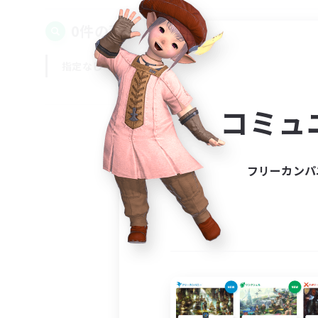
0件の募集が見つかりました！
指定なし
平日
週末
コミュ
フリーカンパ
募