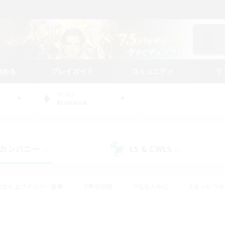
始める
プレイガイド
コミュニティ
ラ
WORLD
Bismarck
カンパニー
LS & CWLS
(0)
(0)
#立ち上げメンバー募集
#零式挑戦
#社会人中心
#まったり
体験歓迎
#クラフター中心
#ロールプレイ
#ギャザラー中心
ージュプリズム）
#スクリーンショット撮影
#クリア目指して頑張る