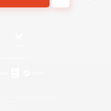
Bluesky
利用者情報の外部送信について
s or trademarks of Sony Interactive Entertainment Inc.
up of companies.
er countries.