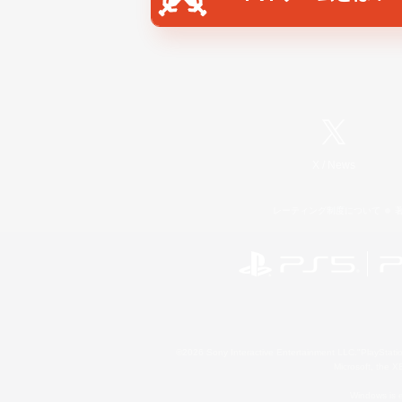
X
/
News
レーティング制度について
©2026 Sony Interactive Entertainment LLC."PlayStation
Microsoft, the 
Windows is e