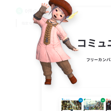
0件の募集が見つかりました！
指定なし
平日
週末
コミュ
フリーカンパ
募