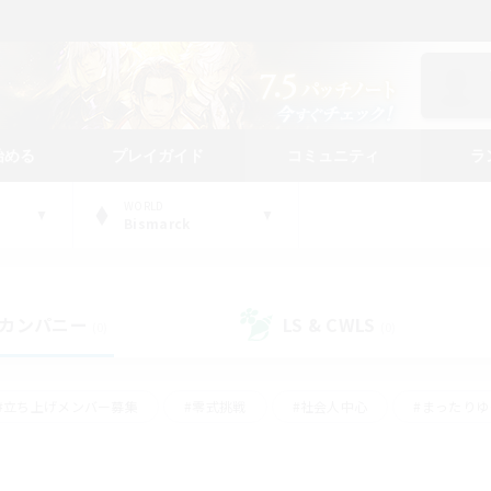
始める
プレイガイド
コミュニティ
ラ
WORLD
Bismarck
カンパニー
LS & CWLS
(0)
(0)
#立ち上げメンバー募集
#零式挑戦
#社会人中心
#まったり
体験歓迎
#クラフター中心
#ロールプレイ
#ギャザラー中心
ージュプリズム）
#スクリーンショット撮影
#クリア目指して頑張る