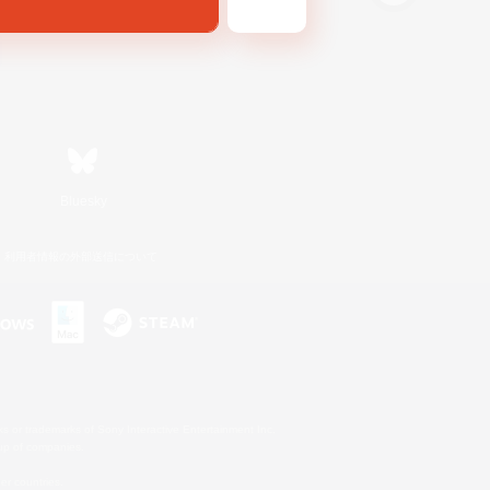
Bluesky
利用者情報の外部送信について
s or trademarks of Sony Interactive Entertainment Inc.
up of companies.
er countries.