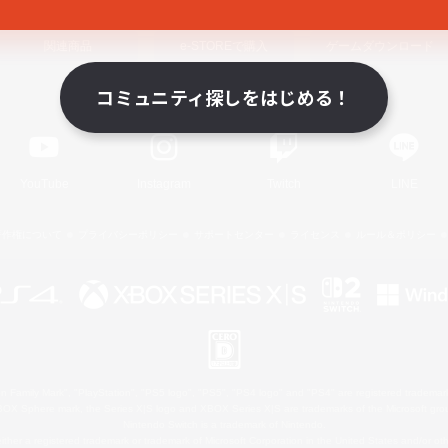
関連商品
e-STOREで購入
ゲームダウンロード
コミュニティ探しをはじめる！
Official Information
YouTube
Instagram
Twitch
LINE
著作権について
プライバシーポリシー
サポートセンター
ライセンス
ルール＆ポリシー
 Family Mark", "PlayStation", "PS5 logo", "PS5", "PS4 logo" and "PS4" are registered trademark
XBOX Sphere mark, the Series X|S logo and XBOX Series X|S are trademarks of the Microsoft gro
Nintendo Switch is a trademark of Nintendo.
ither a registered trademark or trademark of Microsoft Corporation in the United States and/or oth