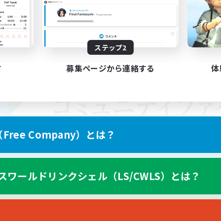
ステップ2
す
募集ページから連絡する
体
ree Company）とは？
スワールドリンクシェル（LS/CWLS）とは？
スマートフォン版へ