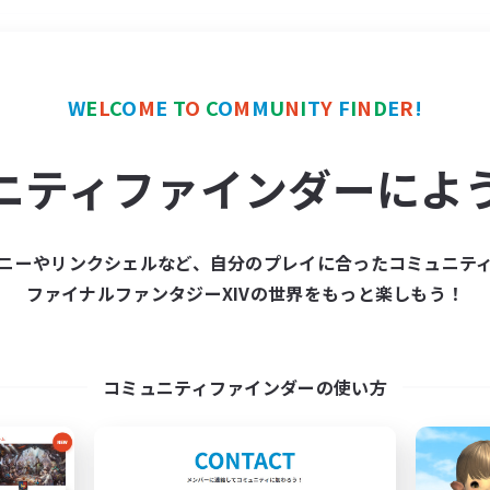
＃モブハント
使用言語
W
E
L
C
O
M
E
T
O
C
O
M
M
U
N
I
T
Y
F
I
N
D
E
R
!
ニティファインダーによ
ニーやリンクシェルなど、自分のプレイに合ったコミュニテ
ファイナルファンタジーXIVの世界をもっと楽しもう！
募集数 0件
集が見つかりませんでし
コミュニティファインダーの使い方
条件を変えて検索してみるでっす！