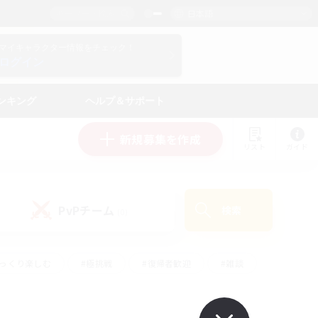
日本語
マイキャラクター情報をチェック！
ログイン
ンキング
ヘルプ＆サポート
新規募集を作成
リスト
ガイド
PvPチーム
検索
(0)
ゆっくり楽しむ
#極挑戦
#復帰者歓迎
#雑談
#ハウジング
#トレジャーハント
#レベリング
#プレイヤー主催イベント