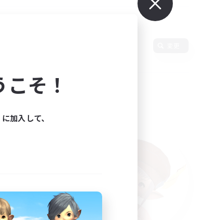
変更
うこそ！
ィに加入して、
た。