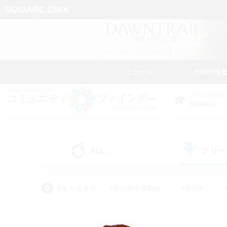
ニュース
FFXIVを
DATA CENTER
Materia
ALL
フリー
(0)
アピールタグ
#初心者/若葉歓迎
#絶挑戦
#学生中心
#なんでも楽しむ
#モブハント
#
#演奏
#ミラプリ（ミラ