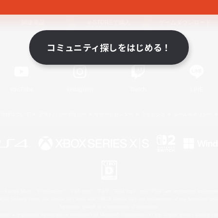
関連商品
e-STOREで購入
ゲームダウンロード
コミュニティ探しをはじめる！
Official Information
YouTube
Instagram
Twitch
LINE
著作権について
プライバシーポリシー
サポートセンター
ライセンス
ルール＆ポリシー
 Family Mark", "PlayStation", "PS5 logo", "PS5", "PS4 logo" and "PS4" are registered trademark
XBOX Sphere mark, the Series X|S logo and XBOX Series X|S are trademarks of the Microsoft gro
Nintendo Switch is a trademark of Nintendo.
ither a registered trademark or trademark of Microsoft Corporation in the United States and/or oth