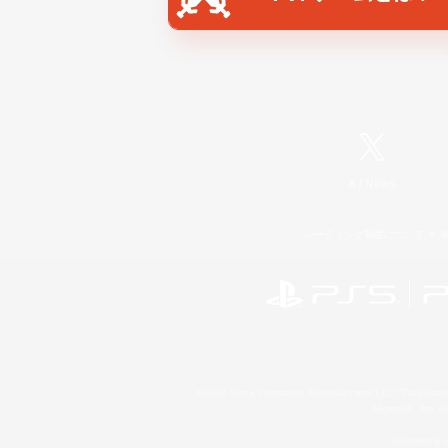
X
/
News
レーティング制度について
©2026 Sony Interactive Entertainment LLC."PlayStation
Microsoft, the 
Windows is e