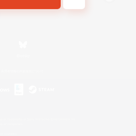
Bluesky
利用者情報の外部送信について
s or trademarks of Sony Interactive Entertainment Inc.
up of companies.
er countries.