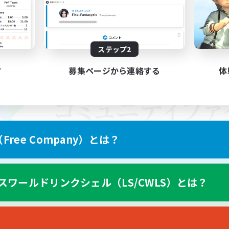
ステップ2
す
募集ページから連絡する
体
ree Company）とは？
スワールドリンクシェル（LS/CWLS）とは？
スマートフォン版へ