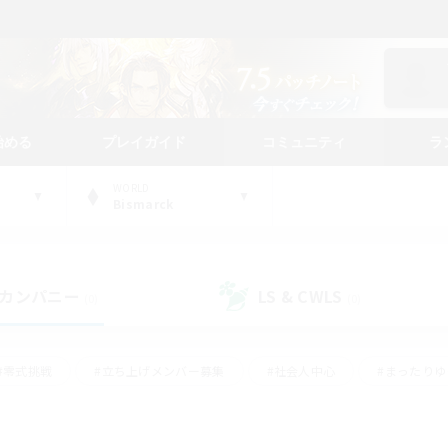
始める
プレイガイド
コミュニティ
ラ
WORLD
Bismarck
カンパニー
LS & CWLS
(0)
(0)
#零式挑戦
#立ち上げメンバー募集
#社会人中心
#まったり
#体験歓迎
#クラフター中心
#ギャザラー中心
#ロー
ング
#演奏
#ミラプリ（ミラージュプリズム）
#クリア目指