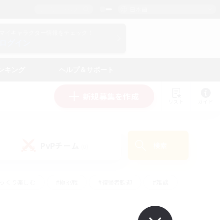
日本語
マイキャラクター情報をチェック！
ログイン
ンキング
ヘルプ＆サポート
新規募集を作成
リスト
ガイド
PvPチーム
検索
(0)
ゆっくり楽しむ
#極挑戦
#復帰者歓迎
#雑談
ルプレイ
#トレジャーハント
#レベリング
して頑張る
#プレイヤー主催イベント