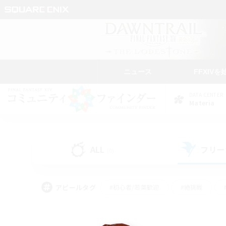
ニュース
FFXIVを
DATA CENTER
Materia
ALL
フリー
(0)
アピールタグ
#初心者/若葉歓迎
#絶挑戦
#モブハント
#学生中心
#なんでも楽しむ
#スクリーンショット撮影
#ハウジ