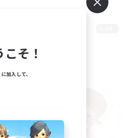
変更
うこそ！
ィに加入して、
た。