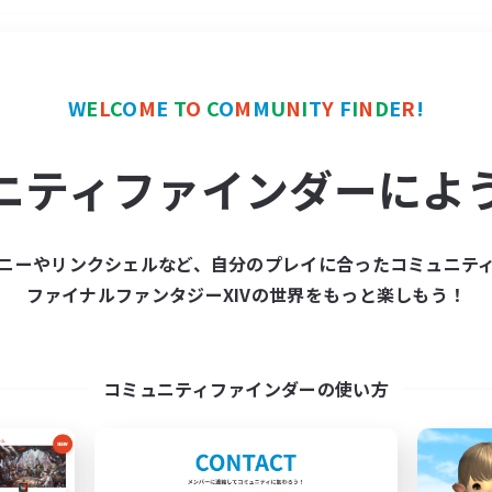
＃演奏
使用言語
W
E
L
C
O
M
E
T
O
C
O
M
M
U
N
I
T
Y
F
I
N
D
E
R
!
ニティファインダーによ
ニーやリンクシェルなど、自分のプレイに合ったコミュニテ
ファイナルファンタジーXIVの世界をもっと楽しもう！
募集数 0件
集が見つかりませんでし
コミュニティファインダーの使い方
条件を変えて検索してみるでっす！