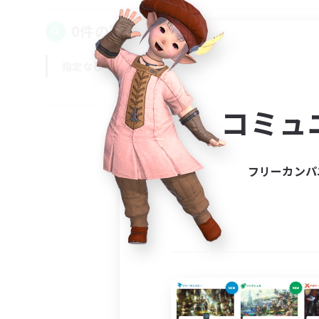
0件の募集が見つかりました！
指定なし
平日
週末
コミュ
フリーカンパ
募