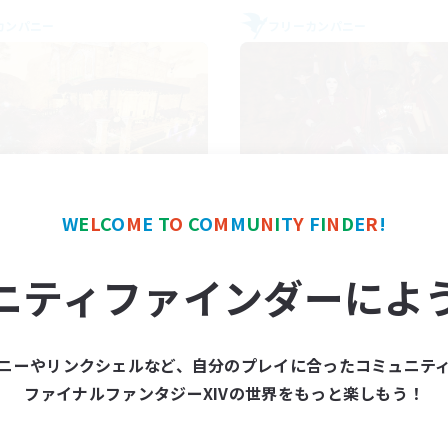
カンパニー
フリーカンパニー
Mistwalkers
Dungeons & Craf
W
E
L
C
O
M
E
T
O
C
O
M
M
U
N
I
T
Y
F
I
N
D
E
R
!
追加メンバー募集
追加メンバー募集
Bismarck [Materia]
Bismarck [Materia]
ニティファインダーによ
動時間
活動時間
8:00
24:00
18:00
日
平日
8:00
24:00
14:00
末
週末
ニーやリンクシェルなど、自分のプレイに合ったコミュニテ
125
クティブメンバー数
アクティブメンバー数
ファイナルファンタジーXIVの世界をもっと楽しもう！
512
集人数
募集人数