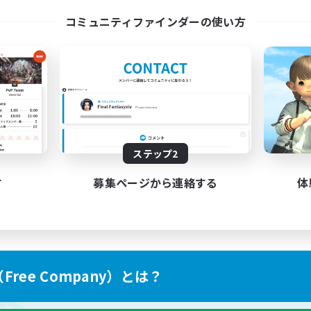
l Are Welcome!
Discord Server
コミュニティファインダーの使い方
EN
募集期間: 2026/09/01 まで
募集期間: 20
ステップ2
す
募集ページから連絡する
体
ree Company）とは？