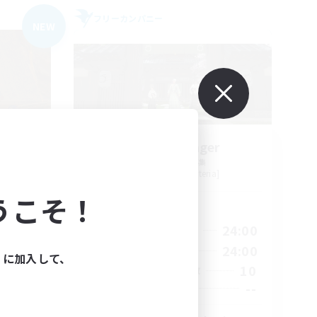
フリーカンパニー
NEW
ters
Stormbringer
追加メンバー募集
Bismarck [Materia]
うこそ！
活動時間
23:00
15:00
24:00
平日
23:00
9:00
24:00
週末
ィに加入して、
20
10
アクティブメンバー数
100
--
募集人数