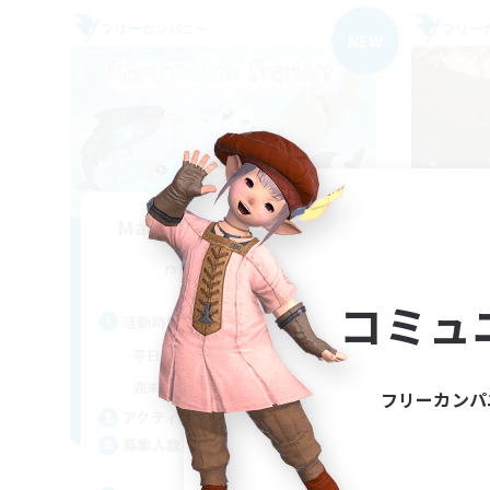
フリーカンパニー
フリー
NEW
Marshmallow Sharkies
追加メンバー募集
Bismarck [Materia]
コミュ
活動時間
活
17:00
23:00
平日
平
8:00
23:00
週末
週
フリーカンパ
45
アクティブメンバー数
ア
100
募集人数
募