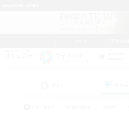
ニュース
FFXIVを
DATA CENTER
Materia
ALL
フリー
(8)
アピールタグ
#初心者/若葉歓迎
#絶挑戦
#モブハント
#学生中心
#なんでも楽しむ
#スクリーンショット撮影
#ハウジ