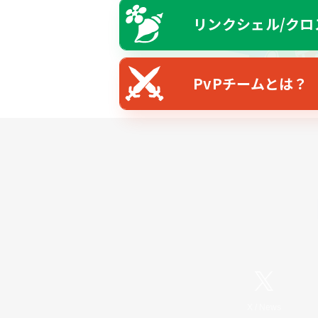
リンクシェル/クロ
PvPチームとは？
X
/
News