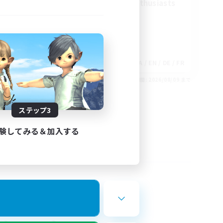
Treasure Map Enthusiasts
EN
JA / EN / DE / FR
26/08/30 まで
募集期間: 2026/08/09 まで
ステップ3
験してみる＆加入する