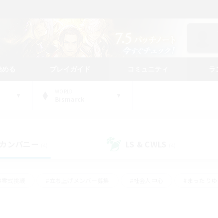
始める
プレイガイド
コミュニティ
ラ
WORLD
Bismarck
カンパニー
LS & CWLS
(4)
(4)
#零式挑戦
#立ち上げメンバー募集
#社会人中心
#まったり
#体験歓迎
#クラフター中心
#ギャザラー中心
#ロー
ング
#演奏
#ミラプリ（ミラージュプリズム）
#クリア目指