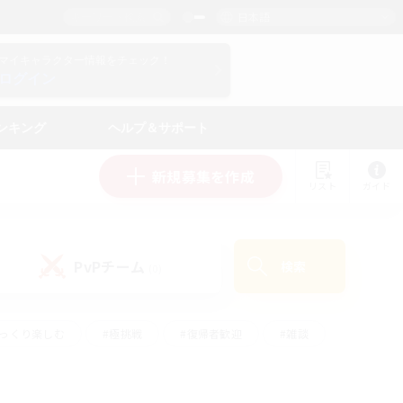
日本語
マイキャラクター情報をチェック！
ログイン
ンキング
ヘルプ＆サポート
新規募集を作成
リスト
ガイド
PvPチーム
検索
(0)
ゆっくり楽しむ
#極挑戦
#復帰者歓迎
#雑談
ルプレイ
#トレジャーハント
#レベリング
して頑張る
#プレイヤー主催イベント