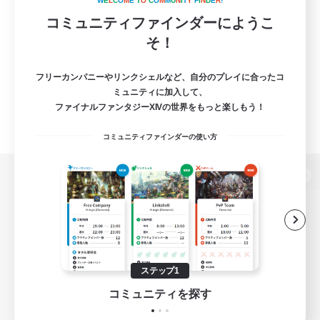
W
E
L
C
O
M
E
T
O
C
O
M
M
U
N
I
T
Y
F
I
N
D
E
R
!
コミュニティファインダーにようこ
そ！
フリーカンパニーやリンクシェルなど、自分のプレイに合ったコ
ミュニティに加入して、
ファイナルファンタジーXIVの世界をもっと楽しもう！
コミュニティファインダーの使い方
パソコン版へ
関連商品
e-STOREで購入
ステップ1
ゲームダウンロード
コミュニティを探す