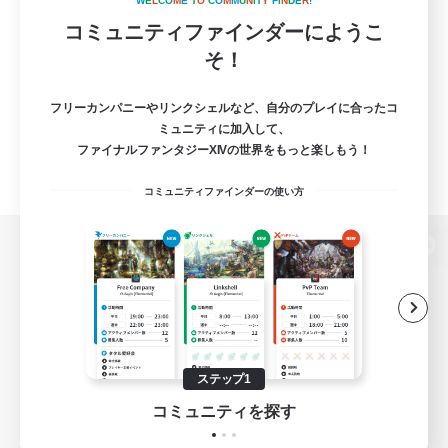
W
E
L
C
O
M
E
T
O
C
O
M
M
U
N
I
T
Y
F
I
N
D
E
R
!
コミュニティファインダーにようこ
そ！
フリーカンパニーやリンクシェルなど、自分のプレイに合ったコ
ミュニティに加入して、
ファイナルファンタジーXIVの世界をもっと楽しもう！
コミュニティファインダーの使い方
パソコン版へ
関連商品
e-STOREで購入
ステップ1
ゲームダウンロード
コミュニティを探す