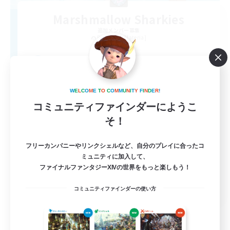
Marshmallow Sharkies
追加メンバー募集
Bismarck [Materia]
100
募集人数
SHARKS
W
E
L
C
O
M
E
T
O
C
O
M
M
U
N
I
T
Y
F
I
N
D
E
R
!
コミュニティファインダーにようこ
そ！
フリーカンパニーやリンクシェルなど、自分のプレイに合ったコ
ミュニティに加入して、
ファイナルファンタジーXIVの世界をもっと楽しもう！
EN
コミュニティファインダーの使い方
詳細を見る
募集期間: 2026/09/03 まで