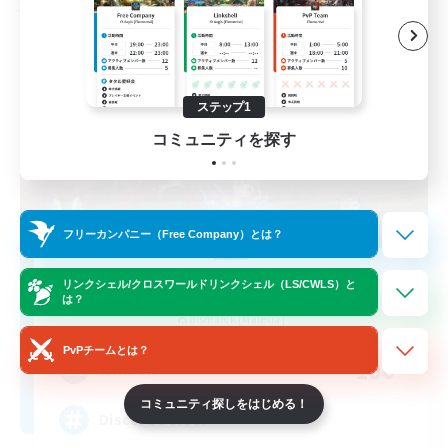
フリーカンパニー
ステップ1
コミュニティを探す
フリーカンパニー（Free Company）とは？
Dungeons & Crafters
リンクシェル/クロスワールドリンクシェル（LS/CWLS）と
は？
追加メンバー募集
Bismarck [Materia]
PvPチームとは？
100
募集人数
コミュニティ探しをはじめる！
Discord Server