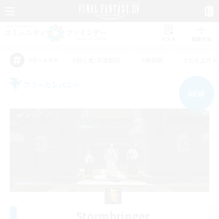
リスト
募集作成
#初心者/若葉歓迎
#絶挑戦
#立ち上げメ
アピールタグ
フリーカンパニー
NEW
Stormbringer