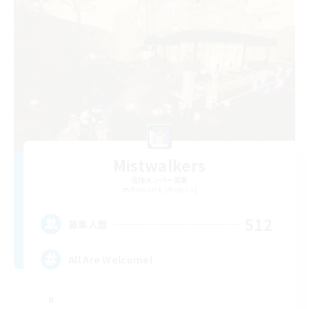
Mistwalkers
追加メンバー募集
Bismarck [Materia]
512
募集人数
All Are Welcome!