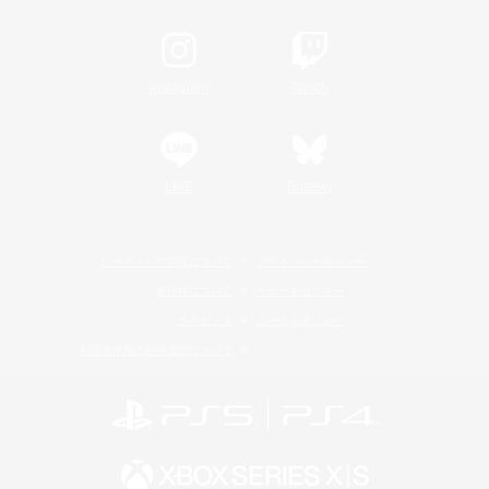
Instagram
Twitch
LINE
Bluesky
レーティング制度について
プライバシーポリシー
著作権について
サポートセンター
ライセンス
ルール＆ポリシー
利用者情報の外部送信について