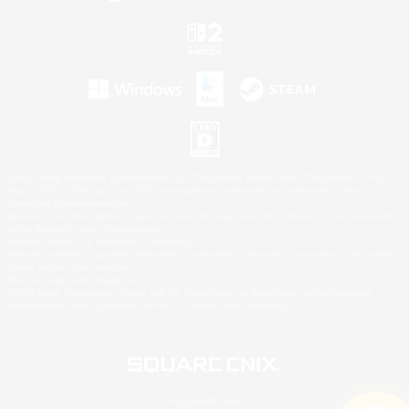
©2026 Sony Interactive Entertainment LLC."PlayStation Family Mark", "PlayStation", "PS5
logo", "PS5", "PS4 logo" and "PS4" are registered trademarks or trademarks of Sony
Interactive Entertainment Inc.
Microsoft, the XBOX Sphere mark, the Series X|S logo and XBOX Series X|S are trademarks
of the Microsoft group of companies.
Nintendo Switch is a trademark of Nintendo.
Windows is either a registered trademark or trademark of Microsoft Corporation in the United
States and/or other countries.
Mac is a trademark of Apple Inc.
©2026 Valve Corporation. Steam and the Steam logo are trademarks and/or registered
trademarks of Valve Corporation in the U.S. and/or other countries.
© SQUARE ENIX