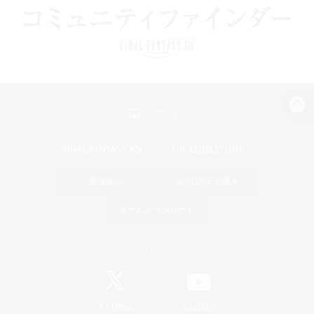
パソコン版へ
関連商品
e-STOREで購入
ゲームダウンロード
Official Information
/
X
News
YouTube