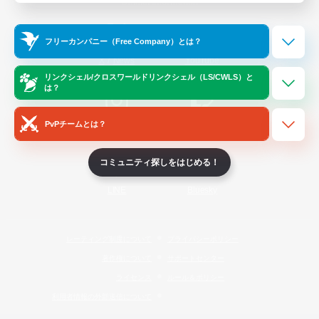
Official Information
フリーカンパニー（Free Company）とは？
/
X
News
YouTube
リンクシェル/クロスワールドリンクシェル（LS/CWLS）と
は？
PvPチームとは？
Instagram
Twitch
コミュニティ探しをはじめる！
LINE
Bluesky
レーティング制度について
プライバシーポリシー
著作権について
サポートセンター
ライセンス
ルール＆ポリシー
利用者情報の外部送信について