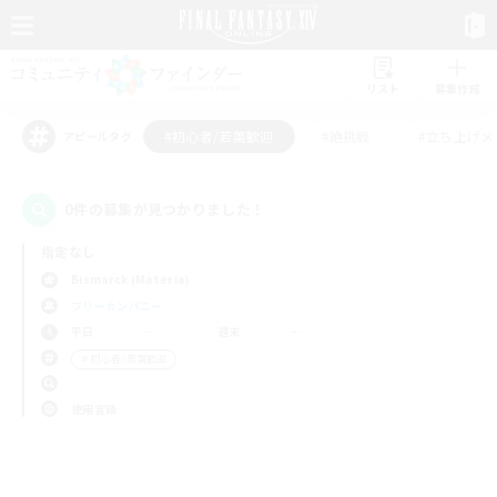
リスト
募集作成
#初心者/若葉歓迎
#絶挑戦
#立ち上げメ
アピールタグ
0件の募集が見つかりました！
指定なし
Bismarck (Materia)
フリーカンパニー
平日
週末
＃初心者/若葉歓迎
使用言語