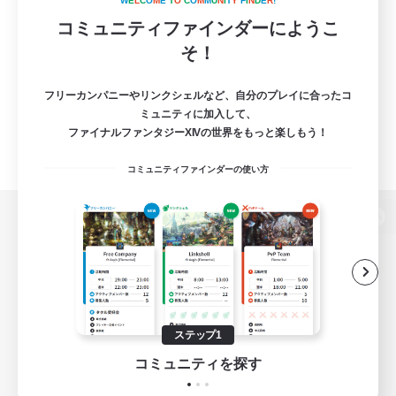
W
E
L
C
O
M
E
T
O
C
O
M
M
U
N
I
T
Y
F
I
N
D
E
R
!
コミュニティファインダーにようこ
そ！
フリーカンパニーやリンクシェルなど、自分のプレイに合ったコ
ミュニティに加入して、
ファイナルファンタジーXIVの世界をもっと楽しもう！
コミュニティファインダーの使い方
パソコン版へ
関連商品
e-STOREで購入
ステップ1
ゲームダウンロード
コミュニティを探す