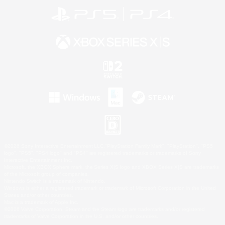
©2026 Sony Interactive Entertainment LLC."PlayStation Family Mark", "PlayStation", "PS5
logo", "PS5", "PS4 logo" and "PS4" are registered trademarks or trademarks of Sony
Interactive Entertainment Inc.
Microsoft, the XBOX Sphere mark, the Series X|S logo and XBOX Series X|S are trademarks
of the Microsoft group of companies.
Nintendo Switch is a trademark of Nintendo.
Windows is either a registered trademark or trademark of Microsoft Corporation in the United
States and/or other countries.
Mac is a trademark of Apple Inc.
©2026 Valve Corporation. Steam and the Steam logo are trademarks and/or registered
trademarks of Valve Corporation in the U.S. and/or other countries.