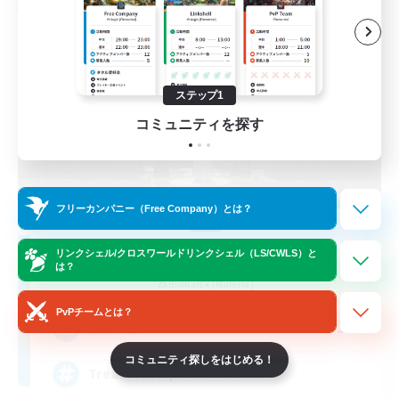
フリーカンパニー
ステップ1
コミュニティを探す
フリーカンパニー（Free Company）とは？
Stormbringer
リンクシェル/クロスワールドリンクシェル（LS/CWLS）と
は？
追加メンバー募集
Bismarck [Materia]
PvPチームとは？
--
募集人数
コミュニティ探しをはじめる！
Treasure Map Enthusiasts