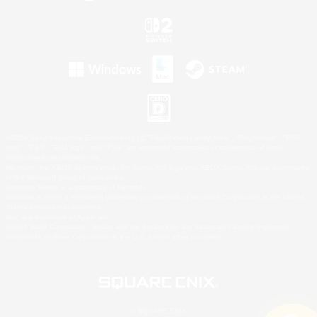
©2026 Sony Interactive Entertainment LLC."PlayStation Family Mark", "PlayStation", "PS5
logo", "PS5", "PS4 logo" and "PS4" are registered trademarks or trademarks of Sony
Interactive Entertainment Inc.
Microsoft, the XBOX Sphere mark, the Series X|S logo and XBOX Series X|S are trademarks
of the Microsoft group of companies.
Nintendo Switch is a trademark of Nintendo.
Windows is either a registered trademark or trademark of Microsoft Corporation in the United
States and/or other countries.
Mac is a trademark of Apple Inc.
©2026 Valve Corporation. Steam and the Steam logo are trademarks and/or registered
trademarks of Valve Corporation in the U.S. and/or other countries.
© SQUARE ENIX