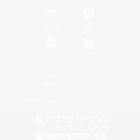
Instagram
Twitch
LINE
Bluesky
レーティング制度について
プライバシーポリシー
著作権について
サポートセンター
ライセンス
ルール＆ポリシー
利用者情報の外部送信について