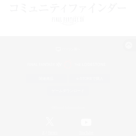
パソコン版へ
関連商品
e-STOREで購入
ゲームダウンロード
Official Information
/
X
News
YouTube