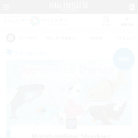
リスト
募集作成
#初心者/若葉歓迎
#絶挑戦
#立ち上げメ
アピールタグ
フリーカンパニー
NEW
Marshmallow Sharkies