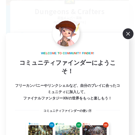
Dungeons & Crafters
追加メンバー募集
Bismarck [Materia]
100
募集人数
Discord Server
W
E
L
C
O
M
E
T
O
C
O
M
M
U
N
I
T
Y
F
I
N
D
E
R
!
コミュニティファインダーにようこ
そ！
フリーカンパニーやリンクシェルなど、自分のプレイに合ったコ
ミュニティに加入して、
ファイナルファンタジーXIVの世界をもっと楽しもう！
EN
コミュニティファインダーの使い方
詳細を見る
募集期間: 2026/08/30 まで