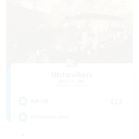
Mistwalkers
追加メンバー募集
Bismarck [Materia]
512
募集人数
All Are Welcome!