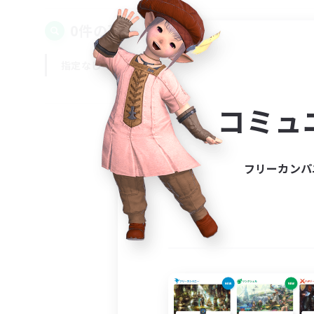
0件の募集が見つかりました！
指定なし
平日
週末
コミュ
フリーカンパ
募