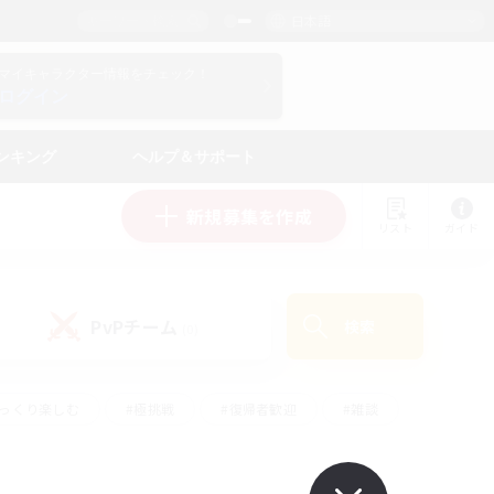
日本語
マイキャラクター情報をチェック！
ログイン
ンキング
ヘルプ＆サポート
新規募集を作成
リスト
ガイド
PvPチーム
検索
(0)
ゆっくり楽しむ
#極挑戦
#復帰者歓迎
#雑談
#ハウジング
#トレジャーハント
#レベリング
#プレイヤー主催イベント