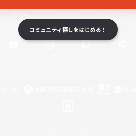
関連商品
e-STOREで購入
ゲームダウンロード
コミュニティ探しをはじめる！
Official Information
YouTube
Instagram
Twitch
LINE
著作権について
プライバシーポリシー
サポートセンター
ライセンス
ルール＆ポリシー
 Family Mark", "PlayStation", "PS5 logo", "PS5", "PS4 logo" and "PS4" are registered trademark
XBOX Sphere mark, the Series X|S logo and XBOX Series X|S are trademarks of the Microsoft gro
Nintendo Switch is a trademark of Nintendo.
ither a registered trademark or trademark of Microsoft Corporation in the United States and/or oth