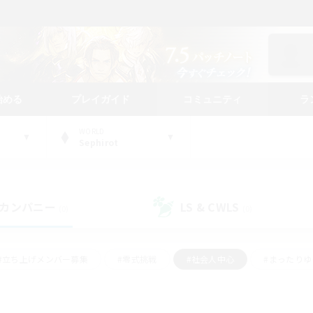
始める
プレイガイド
コミュニティ
ラ
WORLD
Sephirot
カンパニー
LS & CWLS
(0)
(0)
#立ち上げメンバー募集
#零式挑戦
#社会人中心
#まったり
体験歓迎
#クラフター中心
#ロールプレイ
#ギャザラー中心
ージュプリズム）
#スクリーンショット撮影
#クリア目指して頑張る