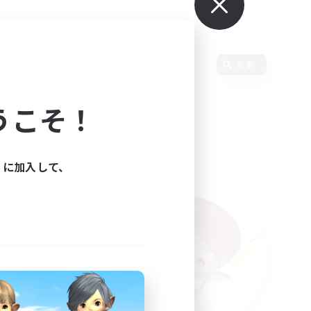
変更
うこそ！
ィに加入して、
た。