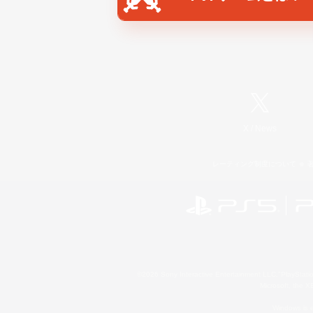
X
/
News
レーティング制度について
©2026 Sony Interactive Entertainment LLC."PlayStation
Microsoft, the 
Windows is e