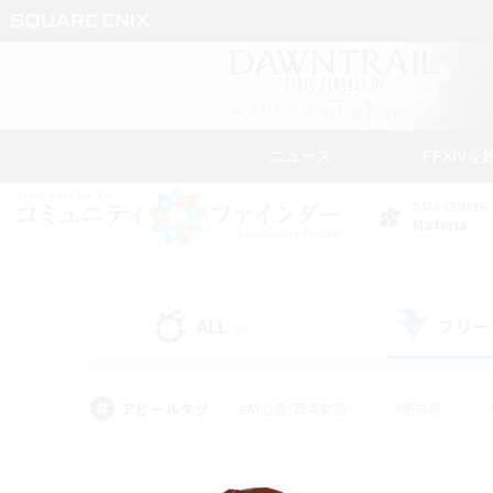
ニュース
FFXIVを
DATA CENTER
Materia
ALL
フリー
(0)
アピールタグ
#初心者/若葉歓迎
#絶挑戦
#学生中心
#なんでも楽しむ
#モブハント
#
#演奏
#ミラプリ（ミラ