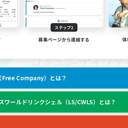
ステップ2
す
募集ページから連絡する
体
ree Company）とは？
スワールドリンクシェル（LS/CWLS）とは？
スマートフォン版へ