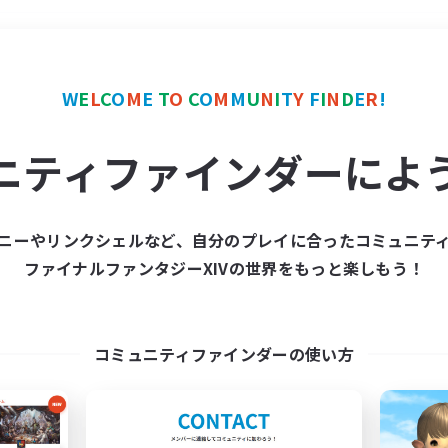
＃社会人中心
使用言語
W
E
L
C
O
M
E
T
O
C
O
M
M
U
N
I
T
Y
F
I
N
D
E
R
!
ニティファインダーによ
ニーやリンクシェルなど、自分のプレイに合ったコミュニテ
ファイナルファンタジーXIVの世界をもっと楽しもう！
募集数 0件
集が見つかりませんでし
コミュニティファインダーの使い方
条件を変えて検索してみるでっす！