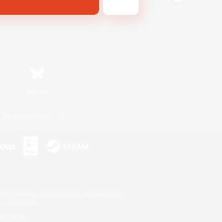
Bluesky
利用者情報の外部送信について
s or trademarks of Sony Interactive Entertainment Inc.
up of companies.
er countries.