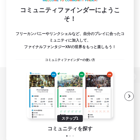
W
E
L
C
O
M
E
T
O
C
O
M
M
U
N
I
T
Y
F
I
N
D
E
R
!
コミュニティファインダーにようこ
そ！
フリーカンパニーやリンクシェルなど、自分のプレイに合ったコ
ミュニティに加入して、
ファイナルファンタジーXIVの世界をもっと楽しもう！
コミュニティファインダーの使い方
パソコン版へ
関連商品
e-STOREで購入
ステップ1
ゲームダウンロード
コミュニティを探す