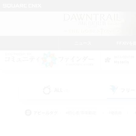
ニュース
FFXIVを
DATA CENTER
Materia
ALL
フリー
(8)
アピールタグ
#初心者/若葉歓迎
#絶挑戦
#モブハント
#学生中心
#なんでも楽しむ
#スクリーンショット撮影
#ハウジ