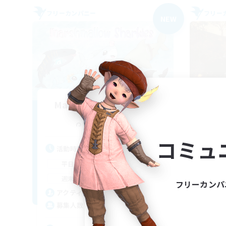
フリーカンパニー
フリー
NEW
Marshmallow Sharkies
追加メンバー募集
Bismarck [Materia]
コミュ
活動時間
活
17:00
23:00
平日
平
8:00
23:00
週末
週
フリーカンパ
45
アクティブメンバー数
ア
100
募集人数
募