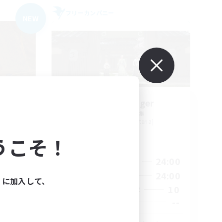
フリーカンパニー
NEW
ters
Stormbringer
追加メンバー募集
Bismarck [Materia]
うこそ！
活動時間
23:00
15:00
24:00
平日
23:00
9:00
24:00
週末
ィに加入して、
20
10
アクティブメンバー数
100
--
募集人数