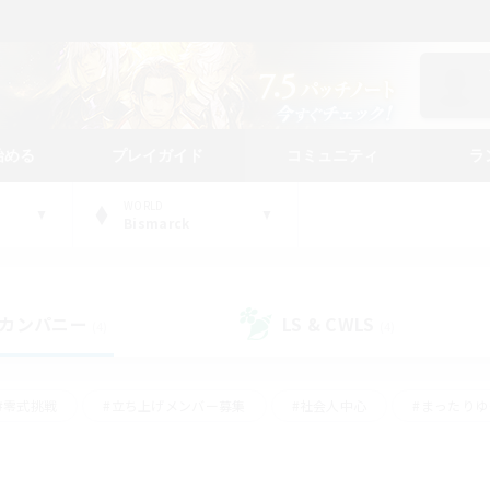
始める
プレイガイド
コミュニティ
ラ
WORLD
Bismarck
カンパニー
LS & CWLS
(4)
(4)
#零式挑戦
#立ち上げメンバー募集
#社会人中心
#まったり
#体験歓迎
#クラフター中心
#ギャザラー中心
#ロー
ング
#演奏
#ミラプリ（ミラージュプリズム）
#クリア目指