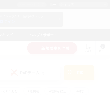
日本語
マイキャラクター情報をチェック！
ログイン
ンキング
ヘルプ＆サポート
新規募集を作成
リスト
ガイド
PvPチーム
検索
(0)
ゆっくり楽しむ
#極挑戦
#復帰者歓迎
#雑談
ルプレイ
#トレジャーハント
#レベリング
して頑張る
#プレイヤー主催イベント