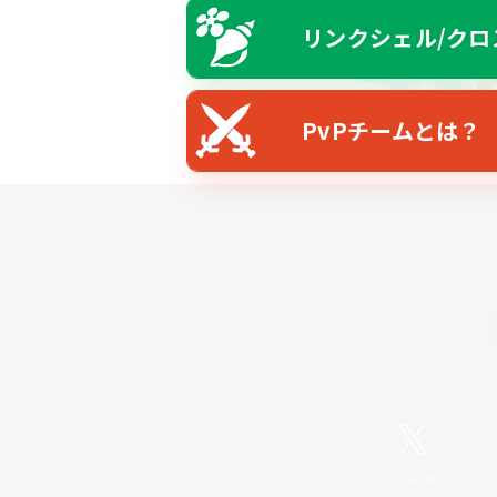
リンクシェル/クロ
PvPチームとは？
X
/
News