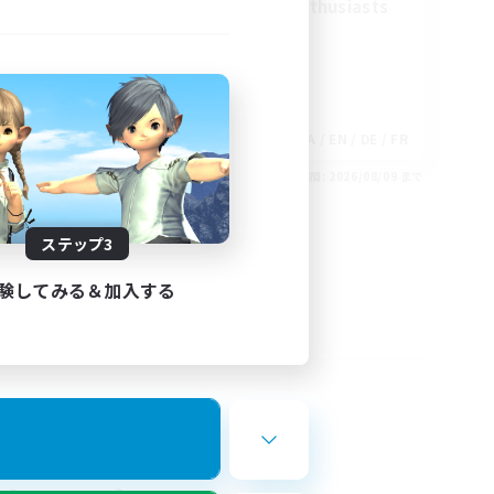
Treasure Map Enthusiasts
EN
JA / EN / DE / FR
26/08/30 まで
募集期間: 2026/08/09 まで
ステップ3
験してみる＆加入する