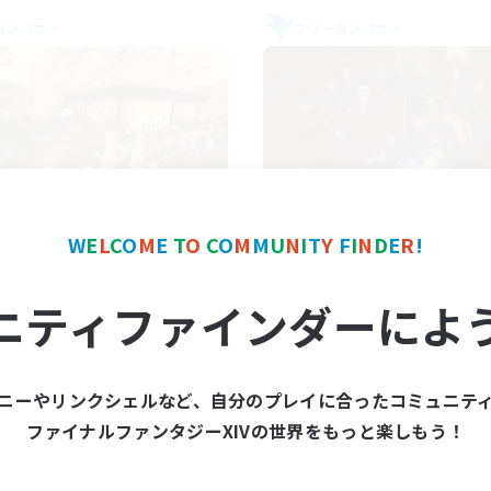
カンパニー
フリーカンパニー
Mistwalkers
Dungeons & Craf
W
E
L
C
O
M
E
T
O
C
O
M
M
U
N
I
T
Y
F
I
N
D
E
R
!
追加メンバー募集
追加メンバー募集
Bismarck [Materia]
Bismarck [Materia]
ニティファインダーによ
動時間
活動時間
8:00
24:00
18:00
日
平日
8:00
24:00
14:00
末
週末
ニーやリンクシェルなど、自分のプレイに合ったコミュニテ
125
クティブメンバー数
アクティブメンバー数
ファイナルファンタジーXIVの世界をもっと楽しもう！
512
集人数
募集人数