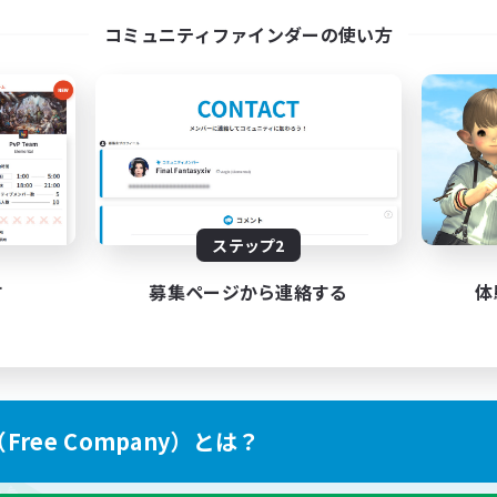
l Are Welcome!
Discord Server
コミュニティファインダーの使い方
EN
募集期間: 2026/09/01 まで
募集期間: 20
ステップ2
す
募集ページから連絡する
体
ree Company）とは？