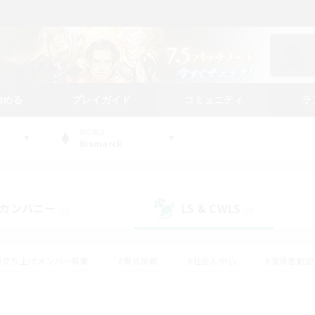
始める
プレイガイド
コミュニティ
ラ
WORLD
Bismarck
カンパニー
LS & CWLS
(0)
(0)
#立ち上げメンバー募集
#零式挑戦
#社会人中心
#復帰者歓迎
ギャザラー中心
#モブハント
#ロールプレイ
#体験歓迎
レジャーハント
#クリア目指して頑張る
#ミラプリ（ミラージュプリ