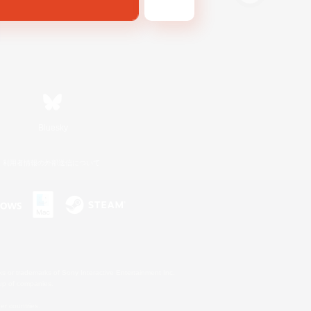
Bluesky
利用者情報の外部送信について
s or trademarks of Sony Interactive Entertainment Inc.
up of companies.
er countries.