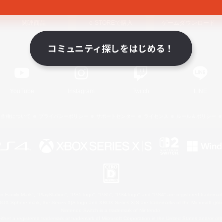
関連商品
e-STOREで購入
ゲームダウンロード
コミュニティ探しをはじめる！
Official Information
YouTube
Instagram
Twitch
LINE
著作権について
プライバシーポリシー
サポートセンター
ライセンス
ルール＆ポリシー
 Family Mark", "PlayStation", "PS5 logo", "PS5", "PS4 logo" and "PS4" are registered trademark
XBOX Sphere mark, the Series X|S logo and XBOX Series X|S are trademarks of the Microsoft gro
Nintendo Switch is a trademark of Nintendo.
ither a registered trademark or trademark of Microsoft Corporation in the United States and/or oth