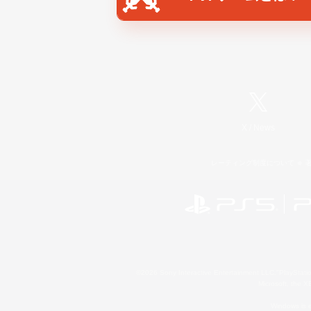
X
/
News
レーティング制度について
©2026 Sony Interactive Entertainment LLC."PlayStation
Microsoft, the 
Windows is e