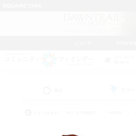
ニュース
FFXIVを
DATA CENTER
Materia
ALL
フリー
(0)
アピールタグ
#初心者/若葉歓迎
#絶挑戦
#雑談
#なんでも楽しむ
#学生中心
#
#スクリーンショット撮影
#ト