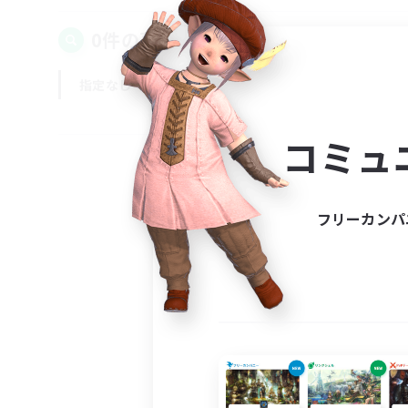
0件の募集が見つかりました！
指定なし
平日
週末
コミュ
フリーカンパ
募