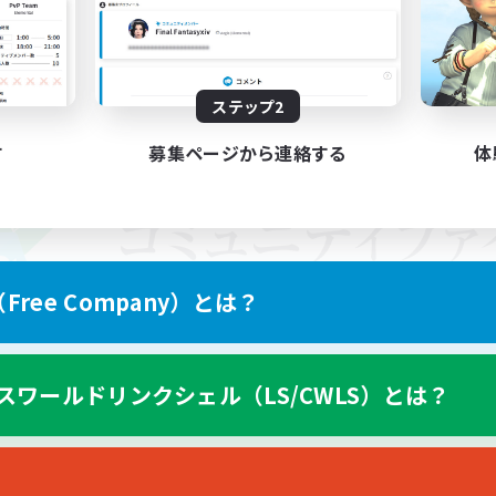
ステップ2
す
募集ページから連絡する
体
ree Company）とは？
スワールドリンクシェル（LS/CWLS）とは？
スマートフォン版へ