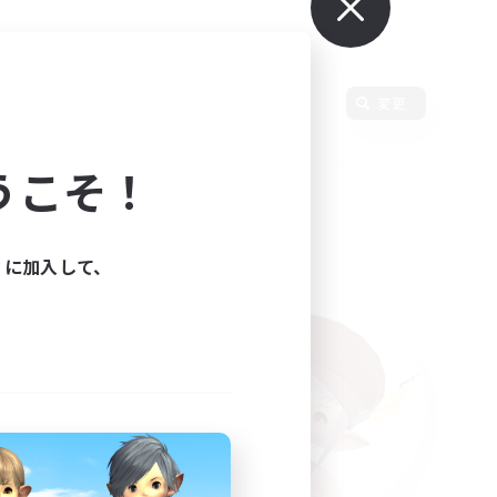
変更
うこそ！
ィに加入して、
た。