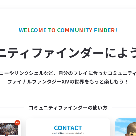
＃モブハント
使用言語
W
E
L
C
O
M
E
T
O
C
O
M
M
U
N
I
T
Y
F
I
N
D
E
R
!
ニティファインダーによ
ニーやリンクシェルなど、自分のプレイに合ったコミュニテ
ファイナルファンタジーXIVの世界をもっと楽しもう！
募集数 0件
集が見つかりませんでし
コミュニティファインダーの使い方
条件を変えて検索してみるでっす！