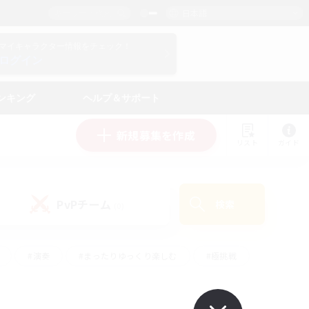
日本語
マイキャラクター情報をチェック！
ログイン
ンキング
ヘルプ＆サポート
新規募集を作成
リスト
ガイド
PvPチーム
検索
(0)
#演奏
#まったりゆっくり楽しむ
#極挑戦
#ハウジング
#レベリング
#クラフター中心
ズム）
#プレイヤー主催イベント