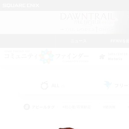
ニュース
FFXIVを
DATA CENTER
Materia
ALL
フリー
(0)
アピールタグ
#初心者/若葉歓迎
#絶挑戦
#学生中心
#なんでも楽しむ
#モブハント
#
#演奏
#ミラプリ（ミラ