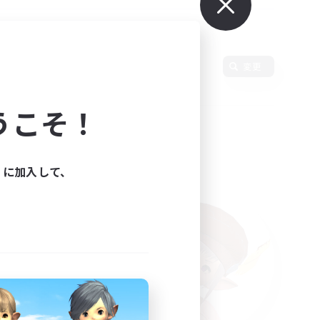
変更
うこそ！
ィに加入して、
た。