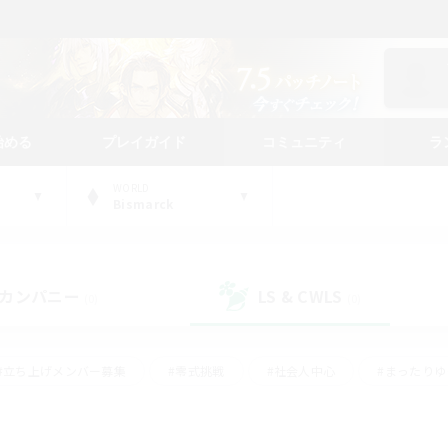
始める
プレイガイド
コミュニティ
ラ
WORLD
Bismarck
カンパニー
LS & CWLS
(0)
(0)
#立ち上げメンバー募集
#零式挑戦
#社会人中心
#まったり
体験歓迎
#クラフター中心
#ロールプレイ
#ギャザラー中心
ージュプリズム）
#スクリーンショット撮影
#クリア目指して頑張る