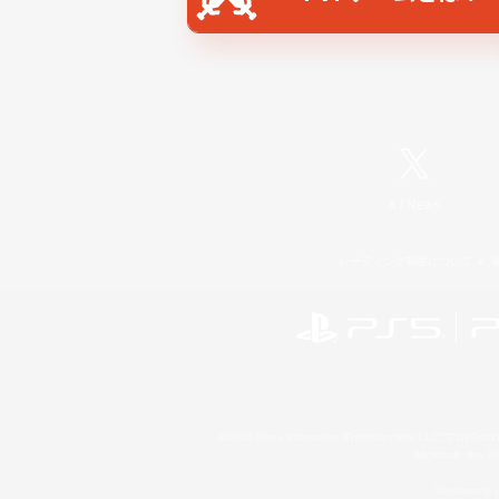
X
/
News
レーティング制度について
©2026 Sony Interactive Entertainment LLC."PlayStation
Microsoft, the 
Windows is e