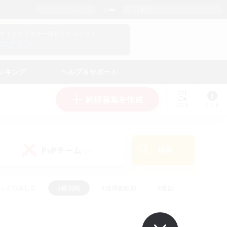
日本語
マイキャラクター情報をチェック！
ログイン
ンキング
ヘルプ＆サポート
新規募集を作成
リスト
ガイド
PvPチーム
検索
(0)
ゆっくり楽しむ
#極挑戦
#復帰者歓迎
#雑談
#ハウジング
#トレジャーハント
#レベリング
#プレイヤー主催イベント