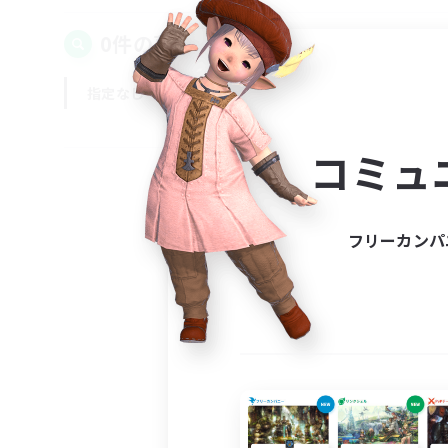
0件の募集が見つかりました！
指定なし
平日
週末
コミュ
フリーカンパ
募