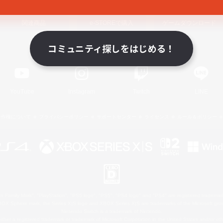
関連商品
e-STOREで購入
ゲームダウンロード
コミュニティ探しをはじめる！
Official Information
YouTube
Instagram
Twitch
LINE
著作権について
プライバシーポリシー
サポートセンター
ライセンス
ルール＆ポリシー
 Family Mark", "PlayStation", "PS5 logo", "PS5", "PS4 logo" and "PS4" are registered trademark
XBOX Sphere mark, the Series X|S logo and XBOX Series X|S are trademarks of the Microsoft gro
Nintendo Switch is a trademark of Nintendo.
ither a registered trademark or trademark of Microsoft Corporation in the United States and/or oth