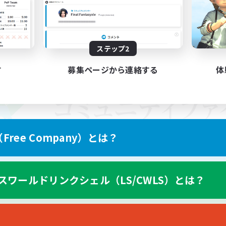
ステップ2
す
募集ページから連絡する
体
ree Company）とは？
スワールドリンクシェル（LS/CWLS）とは？
スマートフォン版へ