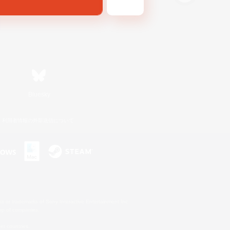
Bluesky
利用者情報の外部送信について
s or trademarks of Sony Interactive Entertainment Inc.
up of companies.
er countries.