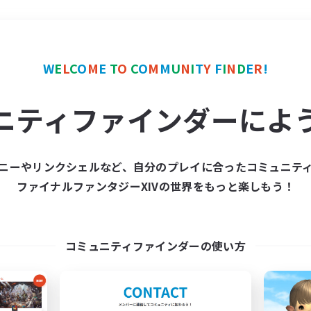
＃極挑戦
使用言語
W
E
L
C
O
M
E
T
O
C
O
M
M
U
N
I
T
Y
F
I
N
D
E
R
!
ニティファインダーによ
ニーやリンクシェルなど、自分のプレイに合ったコミュニテ
ファイナルファンタジーXIVの世界をもっと楽しもう！
募集数 0件
集が見つかりませんでし
コミュニティファインダーの使い方
条件を変えて検索してみるでっす！