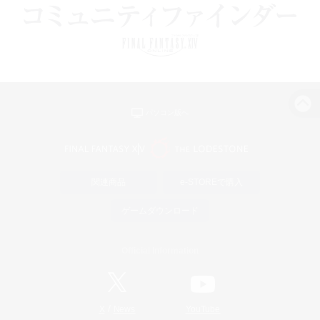
パソコン版へ
関連商品
e-STOREで購入
ゲームダウンロード
Official Information
/
X
News
YouTube