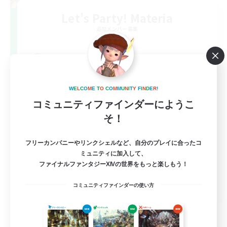
Let's Party! Materia
追加メンバー募集
Materia
999
募集人数
LetsPartyFFXIVDiscord
W
E
L
C
O
M
E
T
O
C
O
M
M
U
N
I
T
Y
F
I
N
D
E
R
!
コミュニティファインダーにようこ
そ！
フリーカンパニーやリンクシェルなど、自分のプレイに合ったコ
ミュニティに加入して、
ファイナルファンタジーXIVの世界をもっと楽しもう！
EN
コミュニティファインダーの使い方
詳細を見る
募集期間: 2026/08/24 まで