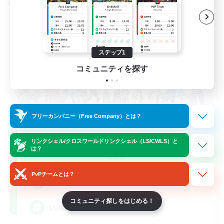
クロスワールドリンクシェル
ステップ1
コミュニティを探す
フリーカンパニー（Free Company）とは？
Rainbow Connection
リンクシェル/クロスワールドリンクシェル（LS/CWLS）と
は？
追加メンバー募集
Materia
PvPチームとは？
50
募集人数
コミュニティ探しをはじめる！
LGBTQIA+