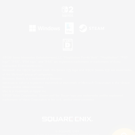
©2026 Sony Interactive Entertainment LLC."PlayStation Family Mark", "PlayStation", "PS5
logo", "PS5", "PS4 logo" and "PS4" are registered trademarks or trademarks of Sony
Interactive Entertainment Inc.
Microsoft, the XBOX Sphere mark, the Series X|S logo and XBOX Series X|S are trademarks
of the Microsoft group of companies.
Nintendo Switch is a trademark of Nintendo.
Windows is either a registered trademark or trademark of Microsoft Corporation in the United
States and/or other countries.
Mac is a trademark of Apple Inc.
©2026 Valve Corporation. Steam and the Steam logo are trademarks and/or registered
trademarks of Valve Corporation in the U.S. and/or other countries.
© SQUARE ENIX