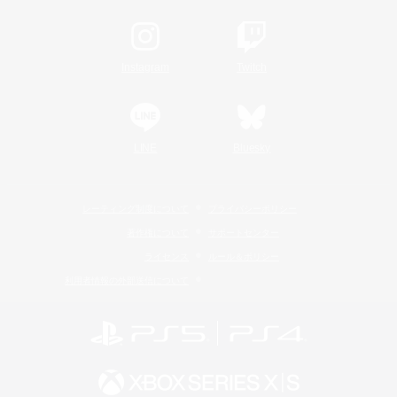
Instagram
Twitch
LINE
Bluesky
レーティング制度について
プライバシーポリシー
著作権について
サポートセンター
ライセンス
ルール＆ポリシー
利用者情報の外部送信について