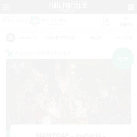
リスト
募集作成
#初心者/若葉歓迎
#絶挑戦
#零式挑戦
アピールタグ
クロスワールドリンクシェル
NEW
MAMEGAE - materia -