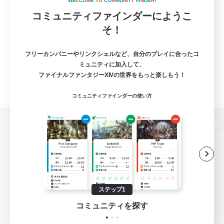
W
E
L
C
O
M
E
T
O
C
O
M
M
U
N
I
T
Y
F
I
N
D
E
R
!
コミュニティファインダーにようこ
そ！
フリーカンパニーやリンクシェルなど、自分のプレイに合ったコ
ミュニティに加入して、
ファイナルファンタジーXIVの世界をもっと楽しもう！
コミュニティファインダーの使い方
パソコン版へ
関連商品
e-STOREで購入
ステップ1
ゲームダウンロード
コミュニティを探す