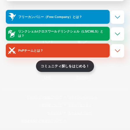
Official Information
フリーカンパニー（Free Company）とは？
/
X
News
YouTube
リンクシェル/クロスワールドリンクシェル（LS/CWLS）と
は？
PvPチームとは？
Instagram
Twitch
コミュニティ探しをはじめる！
LINE
Bluesky
レーティング制度について
プライバシーポリシー
著作権について
サポートセンター
ライセンス
ルール＆ポリシー
利用者情報の外部送信について