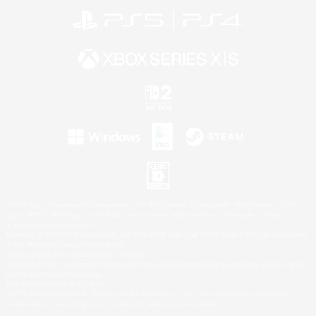
©2026 Sony Interactive Entertainment LLC."PlayStation Family Mark", "PlayStation", "PS5
logo", "PS5", "PS4 logo" and "PS4" are registered trademarks or trademarks of Sony
Interactive Entertainment Inc.
Microsoft, the XBOX Sphere mark, the Series X|S logo and XBOX Series X|S are trademarks
of the Microsoft group of companies.
Nintendo Switch is a trademark of Nintendo.
Windows is either a registered trademark or trademark of Microsoft Corporation in the United
States and/or other countries.
Mac is a trademark of Apple Inc.
©2026 Valve Corporation. Steam and the Steam logo are trademarks and/or registered
trademarks of Valve Corporation in the U.S. and/or other countries.