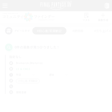
リスト
募集作成
#初心者/若葉歓迎
#絶挑戦
#立ち上げメ
アピールタグ
0件の募集が見つかりました！
指定なし
Bismarck (Materia)
LS & CWLS
平日
週末
＃初心者/若葉歓迎
使用言語