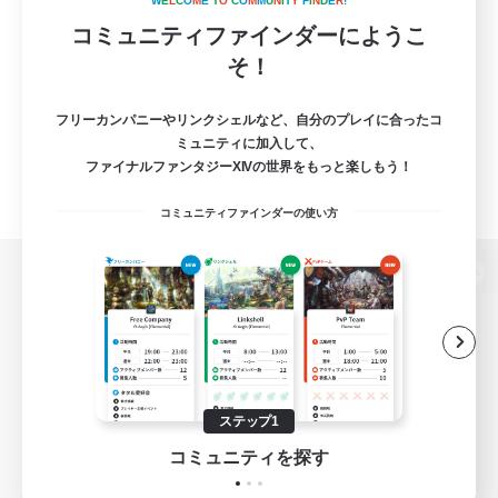
W
E
L
C
O
M
E
T
O
C
O
M
M
U
N
I
T
Y
F
I
N
D
E
R
!
コミュニティファインダーにようこ
そ！
フリーカンパニーやリンクシェルなど、自分のプレイに合ったコ
ミュニティに加入して、
ファイナルファンタジーXIVの世界をもっと楽しもう！
コミュニティファインダーの使い方
パソコン版へ
関連商品
e-STOREで購入
ステップ1
ゲームダウンロード
コミュニティを探す