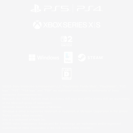
©2026 Sony Interactive Entertainment LLC."PlayStation Family Mark", "PlayStation", "PS5
logo", "PS5", "PS4 logo" and "PS4" are registered trademarks or trademarks of Sony
Interactive Entertainment Inc.
Microsoft, the XBOX Sphere mark, the Series X|S logo and XBOX Series X|S are trademarks
of the Microsoft group of companies.
Nintendo Switch is a trademark of Nintendo.
Windows is either a registered trademark or trademark of Microsoft Corporation in the United
States and/or other countries.
Mac is a trademark of Apple Inc.
©2026 Valve Corporation. Steam and the Steam logo are trademarks and/or registered
trademarks of Valve Corporation in the U.S. and/or other countries.