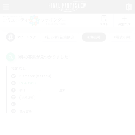
リスト
募集作成
#初心者/若葉歓迎
#絶挑戦
#零式挑戦
アピールタグ
0件の募集が見つかりました！
指定なし
Bismarck (Materia)
LS & CWLS
平日
週末
＃絶挑戦
使用言語