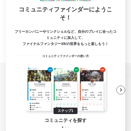
W
E
L
C
O
M
E
T
O
C
O
M
M
U
N
I
T
Y
F
I
N
D
E
R
!
コミュニティファインダーにようこ
そ！
フリーカンパニーやリンクシェルなど、自分のプレイに合ったコ
ミュニティに加入して、
ファイナルファンタジーXIVの世界をもっと楽しもう！
コミュニティファインダーの使い方
パソコン版へ
関連商品
e-STOREで購入
ステップ1
ゲームダウンロード
コミュニティを探す