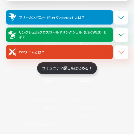
Official Information
フリーカンパニー（Free Company）とは？
/
X
News
YouTube
リンクシェル/クロスワールドリンクシェル（LS/CWLS）と
は？
PvPチームとは？
Instagram
Twitch
コミュニティ探しをはじめる！
LINE
Bluesky
レーティング制度について
プライバシーポリシー
著作権について
サポートセンター
ライセンス
ルール＆ポリシー
利用者情報の外部送信について