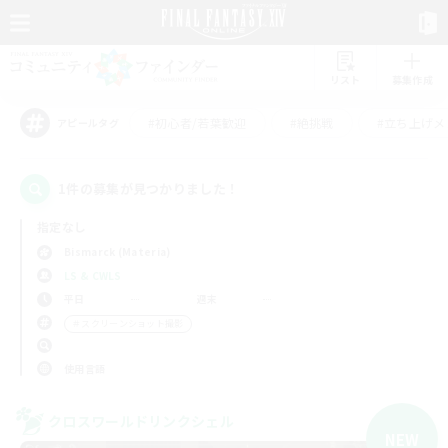
リスト
募集作成
#初心者/若葉歓迎
#絶挑戦
#立ち上げメ
アピールタグ
1件の募集が見つかりました！
指定なし
Bismarck (Materia)
LS & CWLS
平日
週末
＃スクリーンショット撮影
使用言語
クロスワールドリンクシェル
NEW