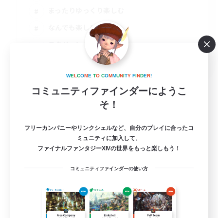
まったりゆっくり楽しむ
なんでも楽しむ
スクリーンショット撮影
JA
詳細を見る
W
E
L
C
O
M
E
T
O
C
O
M
M
U
N
I
T
Y
F
I
N
D
E
R
!
募集期間: 2026/09/01 まで
コミュニティファインダーにようこ
そ！
フリーカンパニーやリンクシェルなど、自分のプレイに合ったコ
ミュニティに加入して、
ファイナルファンタジーXIVの世界をもっと楽しもう！
コミュニティファインダーの使い方