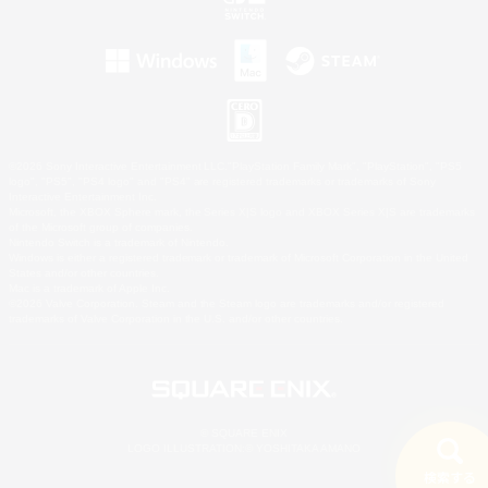
©2026 Sony Interactive Entertainment LLC."PlayStation Family Mark", "PlayStation", "PS5
logo", "PS5", "PS4 logo" and "PS4" are registered trademarks or trademarks of Sony
Interactive Entertainment Inc.
Microsoft, the XBOX Sphere mark, the Series X|S logo and XBOX Series X|S are trademarks
of the Microsoft group of companies.
Nintendo Switch is a trademark of Nintendo.
Windows is either a registered trademark or trademark of Microsoft Corporation in the United
States and/or other countries.
Mac is a trademark of Apple Inc.
©2026 Valve Corporation. Steam and the Steam logo are trademarks and/or registered
trademarks of Valve Corporation in the U.S. and/or other countries.
© SQUARE ENIX
LOGO ILLUSTRATION:© YOSHITAKA AMANO
検索する