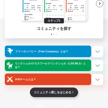
ステップ1
コミュニティを探す
パソコン版へ
フリーカンパニー（Free Company）とは？
関連商品
e-STOREで購入
ゲームダウンロード
リンクシェル/クロスワールドリンクシェル（LS/CWLS）と
は？
Official Information
PvPチームとは？
コミュニティ探しをはじめる！
/
X
News
YouTube