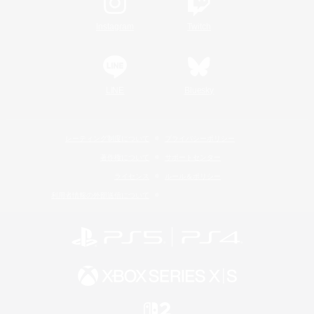
Instagram
Twitch
LINE
Bluesky
レーティング制度について
プライバシーポリシー
著作権について
サポートセンター
ライセンス
ルール＆ポリシー
利用者情報の外部送信について