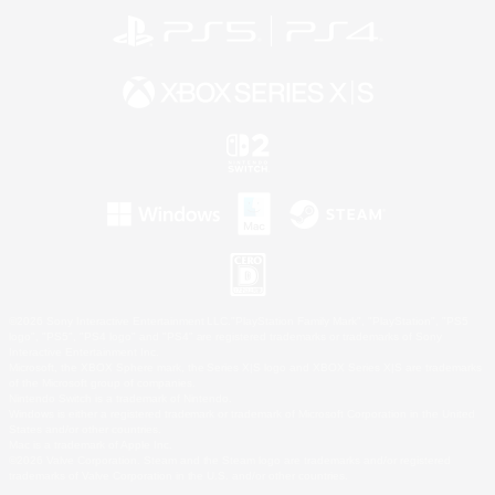
©2026 Sony Interactive Entertainment LLC."PlayStation Family Mark", "PlayStation", "PS5
logo", "PS5", "PS4 logo" and "PS4" are registered trademarks or trademarks of Sony
Interactive Entertainment Inc.
Microsoft, the XBOX Sphere mark, the Series X|S logo and XBOX Series X|S are trademarks
of the Microsoft group of companies.
Nintendo Switch is a trademark of Nintendo.
Windows is either a registered trademark or trademark of Microsoft Corporation in the United
States and/or other countries.
Mac is a trademark of Apple Inc.
©2026 Valve Corporation. Steam and the Steam logo are trademarks and/or registered
trademarks of Valve Corporation in the U.S. and/or other countries.