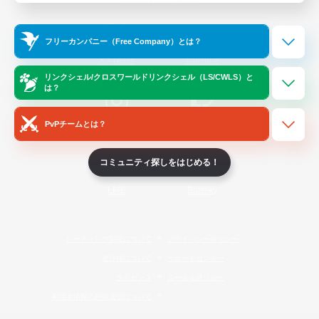
Official Information
フリーカンパニー（Free Company）とは？
/
X
News
YouTube
リンクシェル/クロスワールドリンクシェル（LS/CWLS）と
は？
PvPチームとは？
Instagram
Twitch
コミュニティ探しをはじめる！
LINE
Bluesky
レーティング制度について
プライバシーポリシー
著作権について
サポートセンター
ライセンス
ルール＆ポリシー
利用者情報の外部送信について