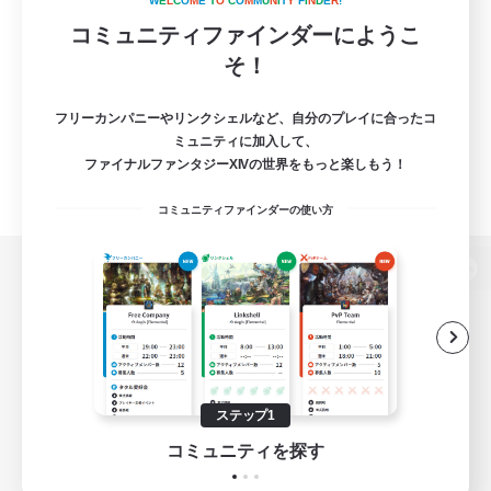
W
E
L
C
O
M
E
T
O
C
O
M
M
U
N
I
T
Y
F
I
N
D
E
R
!
コミュニティファインダーにようこ
そ！
フリーカンパニーやリンクシェルなど、自分のプレイに合ったコ
ミュニティに加入して、
ファイナルファンタジーXIVの世界をもっと楽しもう！
コミュニティファインダーの使い方
パソコン版へ
関連商品
e-STOREで購入
ステップ1
ゲームダウンロード
コミュニティを探す