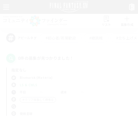
リスト
募集作成
#初心者/若葉歓迎
#絶挑戦
#立ち上げメ
アピールタグ
0件の募集が見つかりました！
指定なし
Bismarck (Materia)
LS & CWLS
平日
週末
＃クリア目指して頑張る
使用言語