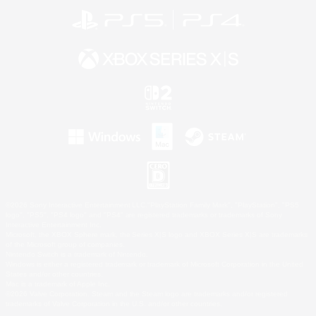
©2026 Sony Interactive Entertainment LLC."PlayStation Family Mark", "PlayStation", "PS5
logo", "PS5", "PS4 logo" and "PS4" are registered trademarks or trademarks of Sony
Interactive Entertainment Inc.
Microsoft, the XBOX Sphere mark, the Series X|S logo and XBOX Series X|S are trademarks
of the Microsoft group of companies.
Nintendo Switch is a trademark of Nintendo.
Windows is either a registered trademark or trademark of Microsoft Corporation in the United
States and/or other countries.
Mac is a trademark of Apple Inc.
©2026 Valve Corporation. Steam and the Steam logo are trademarks and/or registered
trademarks of Valve Corporation in the U.S. and/or other countries.