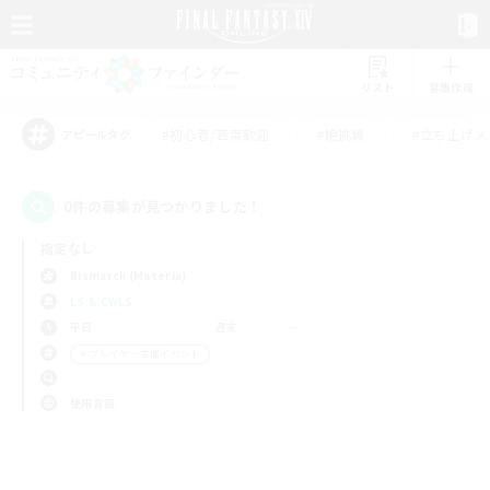
リスト
募集作成
#初心者/若葉歓迎
#絶挑戦
#立ち上げメ
アピールタグ
0件の募集が見つかりました！
指定なし
Bismarck (Materia)
LS & CWLS
平日
週末
＃プレイヤー主催イベント
使用言語