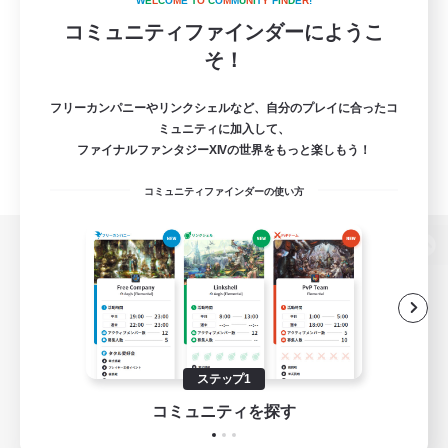
W
E
L
C
O
M
E
T
O
C
O
M
M
U
N
I
T
Y
F
I
N
D
E
R
!
コミュニティファインダーにようこ
そ！
フリーカンパニーやリンクシェルなど、自分のプレイに合ったコ
ミュニティに加入して、
ファイナルファンタジーXIVの世界をもっと楽しもう！
コミュニティファインダーの使い方
パソコン版へ
関連商品
e-STOREで購入
ステップ1
ゲームダウンロード
コミュニティを探す