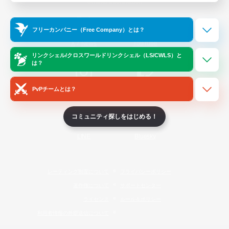
Official Information
フリーカンパニー（Free Company）とは？
/
X
News
YouTube
リンクシェル/クロスワールドリンクシェル（LS/CWLS）と
は？
PvPチームとは？
Instagram
Twitch
コミュニティ探しをはじめる！
LINE
Bluesky
レーティング制度について
プライバシーポリシー
著作権について
サポートセンター
ライセンス
ルール＆ポリシー
利用者情報の外部送信について