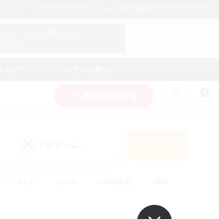
日本語
マイキャラクター情報をチェック！
ログイン
ンキング
ヘルプ＆サポート
新規募集を作成
リスト
ガイド
PvPチーム
検索
(0)
ゆっくり楽しむ
#極挑戦
#復帰者歓迎
#雑談
#ハウジング
#トレジャーハント
#レベリング
#プレイヤー主催イベント