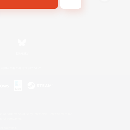
Bluesky
利用者情報の外部送信について
s or trademarks of Sony Interactive Entertainment Inc.
up of companies.
er countries.