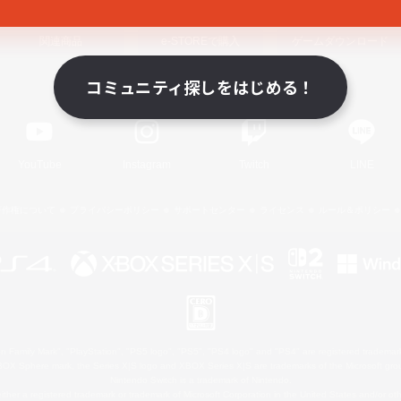
関連商品
e-STOREで購入
ゲームダウンロード
コミュニティ探しをはじめる！
Official Information
YouTube
Instagram
Twitch
LINE
著作権について
プライバシーポリシー
サポートセンター
ライセンス
ルール＆ポリシー
 Family Mark", "PlayStation", "PS5 logo", "PS5", "PS4 logo" and "PS4" are registered trademark
XBOX Sphere mark, the Series X|S logo and XBOX Series X|S are trademarks of the Microsoft gro
Nintendo Switch is a trademark of Nintendo.
ither a registered trademark or trademark of Microsoft Corporation in the United States and/or oth