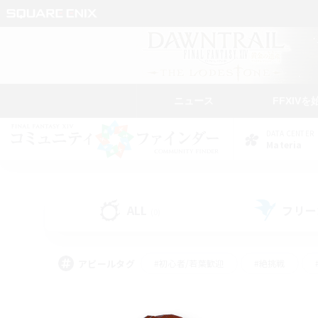
ニュース
FFXIVを
DATA CENTER
Materia
ALL
フリー
(0)
アピールタグ
#初心者/若葉歓迎
#絶挑戦
#学生中心
#なんでも楽しむ
#モブハント
#
#演奏
#ミラプリ（ミラ