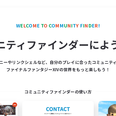
＃ミラプリ（ミラージュプリズム）
W
E
L
C
O
M
E
T
O
C
O
M
M
U
N
I
T
Y
F
I
N
D
E
R
!
ニティファインダーによ
ニーやリンクシェルなど、自分のプレイに合ったコミュニテ
ファイナルファンタジーXIVの世界をもっと楽しもう！
募集数 0件
集が見つかりませんでし
コミュニティファインダーの使い方
条件を変えて検索してみるでっす！