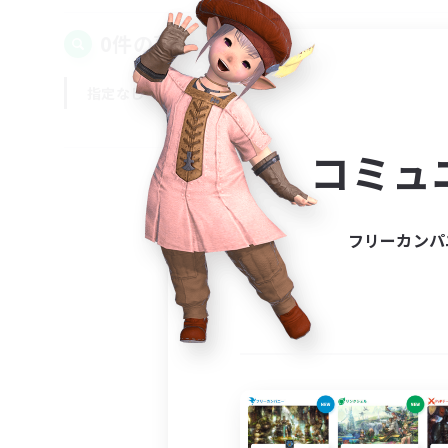
0件の募集が見つかりました！
指定なし
平日
週末
コミュ
フリーカンパ
募