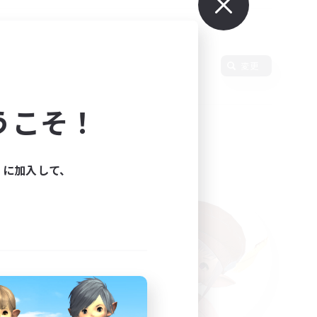
使用言語
変更
うこそ！
ィに加入して、
た。