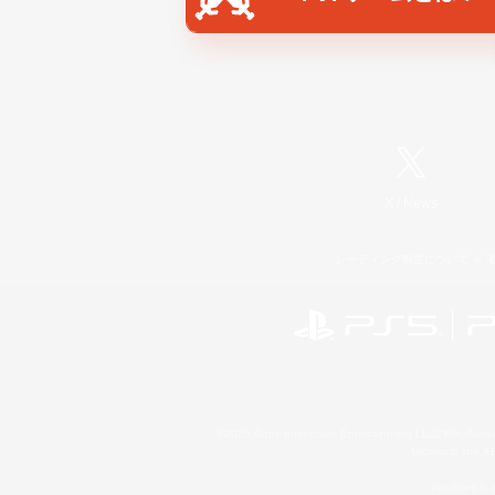
X
/
News
レーティング制度について
©2026 Sony Interactive Entertainment LLC."PlayStation
Microsoft, the 
Windows is e