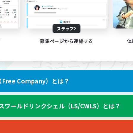
ステップ2
す
募集ページから連絡する
体
ree Company）とは？
スワールドリンクシェル（LS/CWLS）とは？
スマートフォン版へ