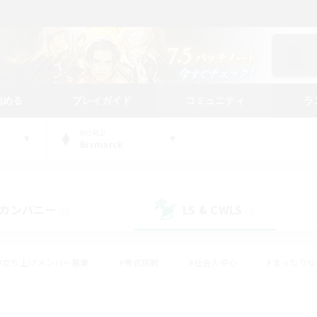
始める
プレイガイド
コミュニティ
ラ
WORLD
Bismarck
カンパニー
LS & CWLS
(0)
(0)
#立ち上げメンバー募集
#零式挑戦
#社会人中心
#まったり
体験歓迎
#クラフター中心
#ロールプレイ
#ギャザラー中心
ージュプリズム）
#スクリーンショット撮影
#クリア目指して頑張る