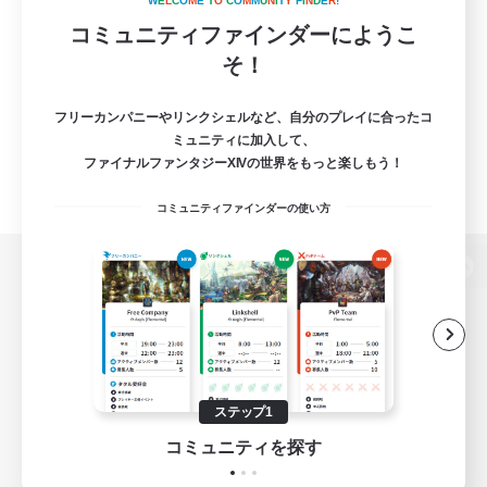
W
E
L
C
O
M
E
T
O
C
O
M
M
U
N
I
T
Y
F
I
N
D
E
R
!
コミュニティファインダーにようこ
そ！
フリーカンパニーやリンクシェルなど、自分のプレイに合ったコ
ミュニティに加入して、
ファイナルファンタジーXIVの世界をもっと楽しもう！
コミュニティファインダーの使い方
パソコン版へ
関連商品
e-STOREで購入
ステップ1
ゲームダウンロード
コミュニティを探す