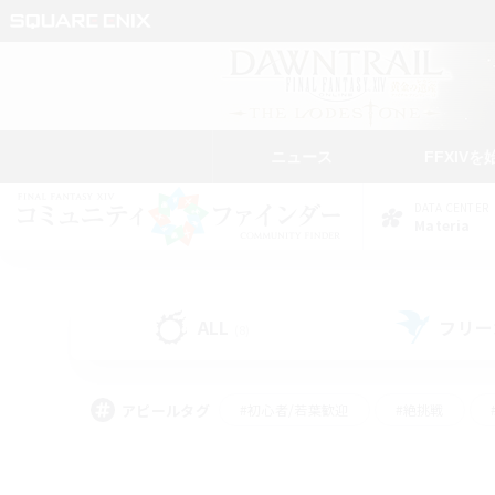
ニュース
FFXIVを
DATA CENTER
Materia
ALL
フリー
(8)
アピールタグ
#初心者/若葉歓迎
#絶挑戦
#学生中心
#なんでも楽しむ
#モブハント
#
#演奏
#ミラプリ（ミラ