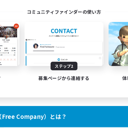
ayers events social
LetsPartyFFXIVDisco
コミュニティファインダーの使い方
EN / FR
募集期間: 2026/08/28 まで
募集期間: 20
ステップ2
す
募集ページから連絡する
体
ree Company）とは？