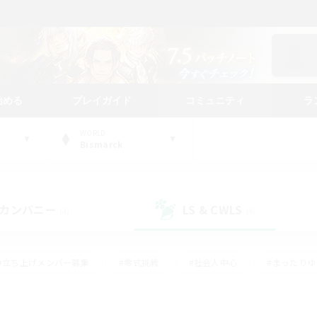
始める
プレイガイド
コミュニティ
ラ
WORLD
Bismarck
カンパニー
LS & CWLS
(4)
(4)
#立ち上げメンバー募集
#零式挑戦
#社会人中心
#まったり
体験歓迎
#クラフター中心
#ロールプレイ
#ギャザラー中心
ージュプリズム）
#スクリーンショット撮影
#クリア目指して頑張る