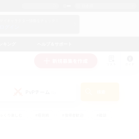
日本語
マイキャラクター情報をチェック！
ログイン
ンキング
ヘルプ＆サポート
新規募集を作成
リスト
ガイド
PvPチーム
検索
(0)
ゆっくり楽しむ
#極挑戦
#復帰者歓迎
#雑談
#ハウジング
#トレジャーハント
#レベリング
#プレイヤー主催イベント