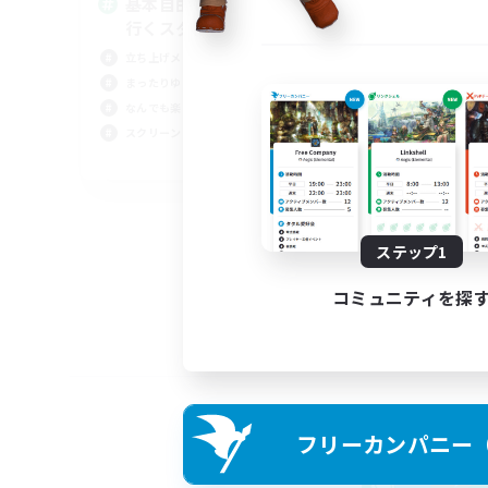
基本自由に！声かけあって色々
Pl
行くスタイル！
立ち上げメンバー募集
まったりゆっくり楽しむ
なんでも楽しむ
スクリーンショット撮影
JA
募集期間: 2026/09/01 まで
ステップ1
コミュニティを探
フリーカンパニー（F