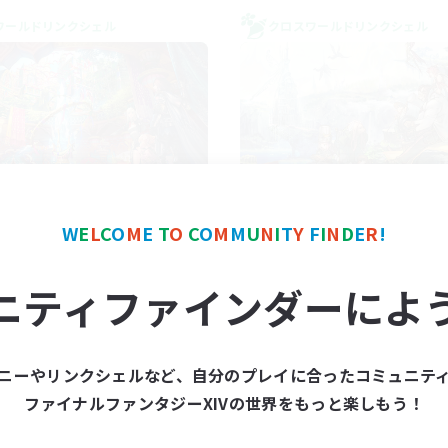
ワールドリンクシェル
クロスワールドリンクシェル
FXIV NA Network 1
Let's Party! Mat
W
E
L
C
O
M
E
T
O
C
O
M
M
U
N
I
T
Y
F
I
N
D
E
R
!
追加メンバー募集
追加メンバー募集
Materia
Materia
ニティファインダーによ
動時間
活動時間
7:00
11:00
0:00
日
平日
1:00
12:00
0:00
末
週末
ニーやリンクシェルなど、自分のプレイに合ったコミュニテ
717
クティブメンバー数
アクティブメンバー数
ファイナルファンタジーXIVの世界をもっと楽しもう！
100
集人数
募集人数