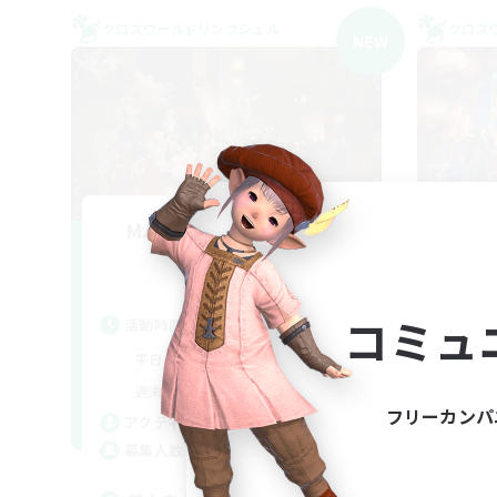
クロスワールドリンクシェル
クロス
NEW
MAMEGAE - materia -
F
追加メンバー募集
Materia
コミュ
活動時間
活
18:00
2:00
平日
平
9:00
2:00
週末
週
フリーカンパ
1
アクティブメンバー数
ア
64
募集人数
募