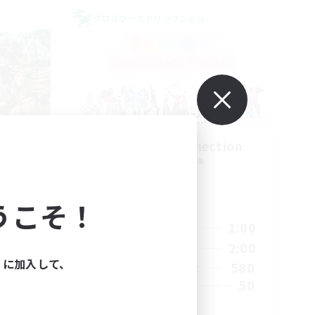
クロスワールドリンクシェル
eria
Rainbow Connection
追加メンバー募集
Materia
うこそ！
活動時間
23:00
18:00
1:00
平日
23:00
10:00
2:00
週末
ィに加入して、
1
580
アクティブメンバー数
999
50
募集人数