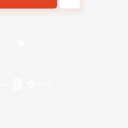
Bluesky
利用者情報の外部送信について
s or trademarks of Sony Interactive Entertainment Inc.
up of companies.
er countries.