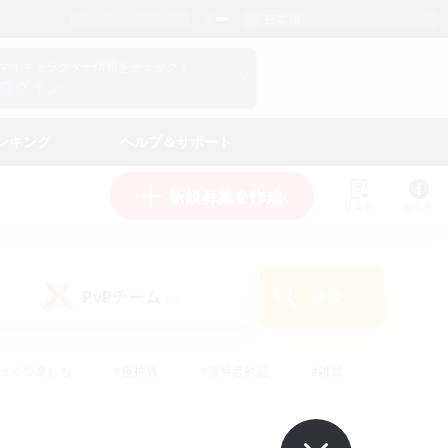
日本語
マイキャラクター情報をチェック！
ログイン
ンキング
ヘルプ＆サポート
新規募集を作成
リスト
ガイド
PvPチーム
検索
(0)
ゆっくり楽しむ
#極挑戦
#復帰者歓迎
#雑談
#ハウジング
#トレジャーハント
#レベリング
#プレイヤー主催イベント