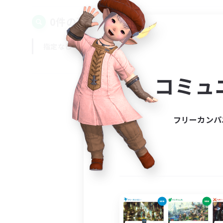
0件の募集が見つかりました！
指定なし
平日
週末
コミュ
フリーカンパ
募