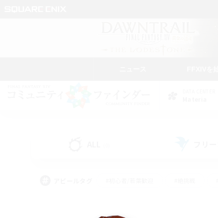
ニュース
FFXIVを
DATA CENTER
Materia
ALL
フリー
(0)
アピールタグ
#初心者/若葉歓迎
#絶挑戦
#学生中心
#なんでも楽しむ
#モブハント
#
#演奏
#ミラプリ（ミラ