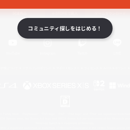
関連商品
e-STOREで購入
ゲームダウンロード
コミュニティ探しをはじめる！
Official Information
YouTube
Instagram
Twitch
LINE
著作権について
プライバシーポリシー
サポートセンター
ライセンス
ルール＆ポリシー
 Family Mark", "PlayStation", "PS5 logo", "PS5", "PS4 logo" and "PS4" are registered trademark
XBOX Sphere mark, the Series X|S logo and XBOX Series X|S are trademarks of the Microsoft gro
Nintendo Switch is a trademark of Nintendo.
ither a registered trademark or trademark of Microsoft Corporation in the United States and/or oth