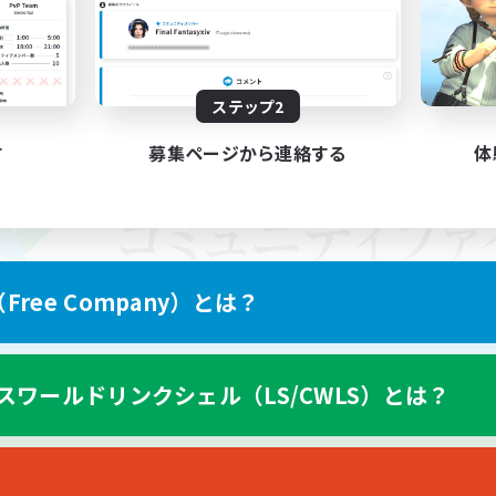
ステップ2
す
募集ページから連絡する
体
ree Company）とは？
スワールドリンクシェル（LS/CWLS）とは？
スマートフォン版へ