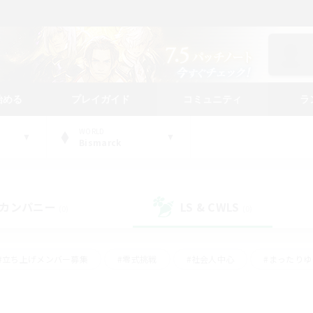
始める
プレイガイド
コミュニティ
ラ
WORLD
Bismarck
カンパニー
LS & CWLS
(0)
(0)
#立ち上げメンバー募集
#零式挑戦
#社会人中心
#まったり
体験歓迎
#クラフター中心
#ロールプレイ
#ギャザラー中心
ージュプリズム）
#スクリーンショット撮影
#クリア目指して頑張る