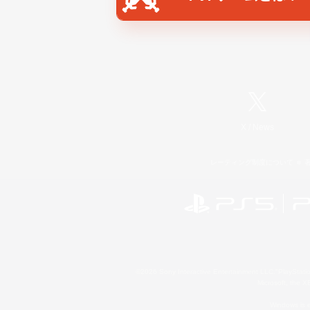
X
/
News
レーティング制度について
©2026 Sony Interactive Entertainment LLC."PlayStation
Microsoft, the 
Windows is e