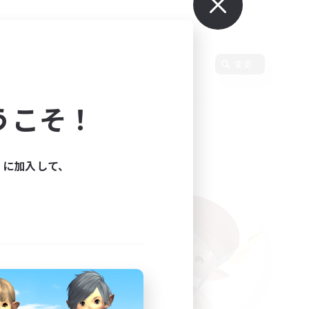
言語
変更
うこそ！
ィに加入して、
た。