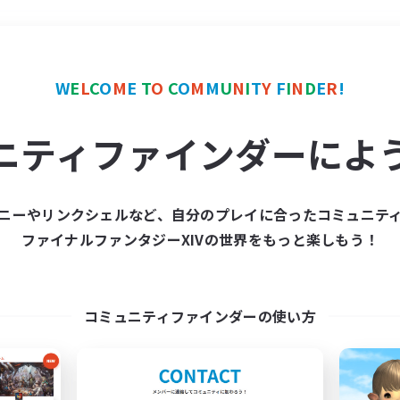
＃トレジャーハント
使用
W
E
L
C
O
M
E
T
O
C
O
M
M
U
N
I
T
Y
F
I
N
D
E
R
!
ニティファインダーによ
ニーやリンクシェルなど、自分のプレイに合ったコミュニテ
ファイナルファンタジーXIVの世界をもっと楽しもう！
募集数 0件
集が見つかりませんでし
コミュニティファインダーの使い方
条件を変えて検索してみるでっす！