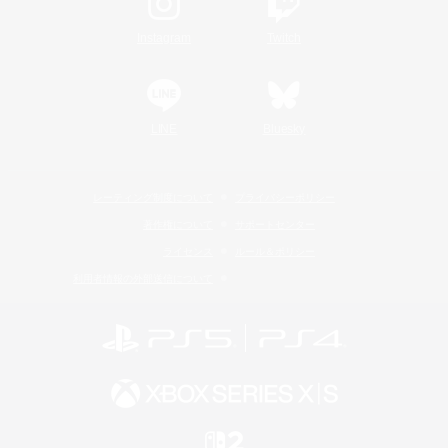
Instagram
Twitch
LINE
Bluesky
レーティング制度について
プライバシーポリシー
著作権について
サポートセンター
ライセンス
ルール＆ポリシー
利用者情報の外部送信について