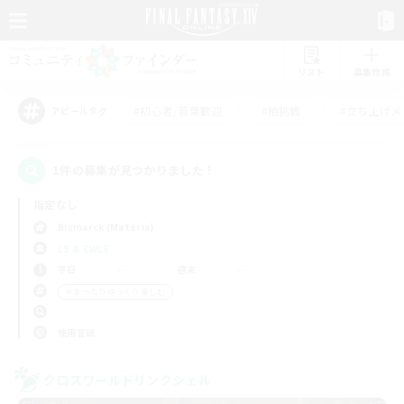
リスト
募集作成
#初心者/若葉歓迎
#絶挑戦
#立ち上げメ
アピールタグ
1件の募集が見つかりました！
指定なし
Bismarck (Materia)
LS & CWLS
平日
週末
＃まったりゆっくり楽しむ
使用言語
クロスワールドリンクシェル