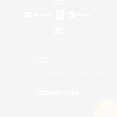
©2026 Sony Interactive Entertainment LLC."PlayStation Family Mark", "PlayStation", "PS5
logo", "PS5", "PS4 logo" and "PS4" are registered trademarks or trademarks of Sony
Interactive Entertainment Inc.
Microsoft, the XBOX Sphere mark, the Series X|S logo and XBOX Series X|S are trademarks
of the Microsoft group of companies.
Nintendo Switch is a trademark of Nintendo.
Windows is either a registered trademark or trademark of Microsoft Corporation in the United
States and/or other countries.
Mac is a trademark of Apple Inc.
©2026 Valve Corporation. Steam and the Steam logo are trademarks and/or registered
trademarks of Valve Corporation in the U.S. and/or other countries.
© SQUARE ENIX
LOGO ILLUSTRATION:© YOSHITAKA AMANO
検索する