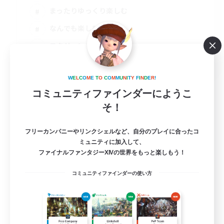
まったりゆっくり楽しむ
なんでも楽しむ
スクリーンショット撮影
JA
詳細を見る
W
E
L
C
O
M
E
T
O
C
O
M
M
U
N
I
T
Y
F
I
N
D
E
R
!
募集期間: 2026/09/09 まで
コミュニティファインダーにようこ
そ！
フリーカンパニーやリンクシェルなど、自分のプレイに合ったコ
ミュニティに加入して、
ファイナルファンタジーXIVの世界をもっと楽しもう！
コミュニティファインダーの使い方