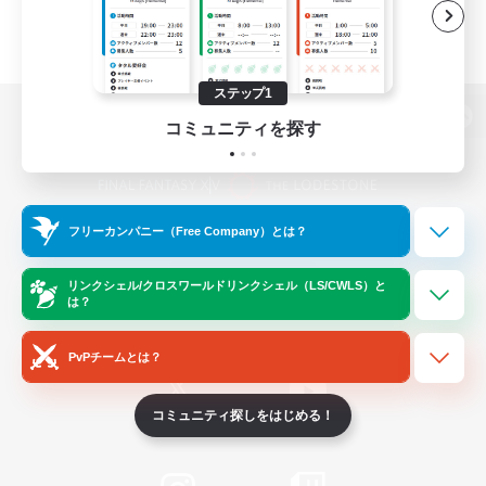
ステップ1
コミュニティを探す
パソコン版へ
フリーカンパニー（Free Company）とは？
関連商品
e-STOREで購入
ゲームダウンロード
リンクシェル/クロスワールドリンクシェル（LS/CWLS）と
は？
Official Information
PvPチームとは？
コミュニティ探しをはじめる！
/
X
News
YouTube