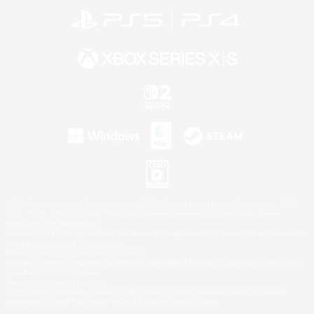
©2026 Sony Interactive Entertainment LLC."PlayStation Family Mark", "PlayStation", "PS5
logo", "PS5", "PS4 logo" and "PS4" are registered trademarks or trademarks of Sony
Interactive Entertainment Inc.
Microsoft, the XBOX Sphere mark, the Series X|S logo and XBOX Series X|S are trademarks
of the Microsoft group of companies.
Nintendo Switch is a trademark of Nintendo.
Windows is either a registered trademark or trademark of Microsoft Corporation in the United
States and/or other countries.
Mac is a trademark of Apple Inc.
©2026 Valve Corporation. Steam and the Steam logo are trademarks and/or registered
trademarks of Valve Corporation in the U.S. and/or other countries.