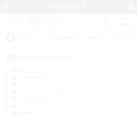
リスト
募集作成
#初心者/若葉歓迎
#絶挑戦
#零式挑戦
アピールタグ
0件の募集が見つかりました！
指定なし
Bismarck (Materia)
LS & CWLS
平日
週末
＃ギャザラー中心
使用言語