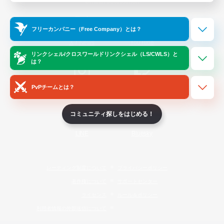
Official Information
フリーカンパニー（Free Company）とは？
/
X
News
YouTube
リンクシェル/クロスワールドリンクシェル（LS/CWLS）と
は？
PvPチームとは？
Instagram
Twitch
コミュニティ探しをはじめる！
LINE
Bluesky
レーティング制度について
プライバシーポリシー
著作権について
サポートセンター
ライセンス
ルール＆ポリシー
利用者情報の外部送信について