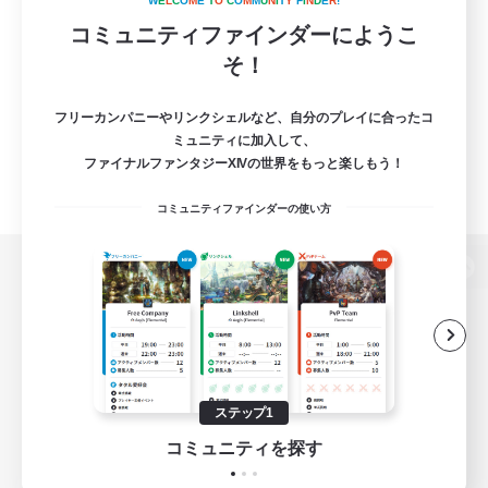
W
E
L
C
O
M
E
T
O
C
O
M
M
U
N
I
T
Y
F
I
N
D
E
R
!
コミュニティファインダーにようこ
そ！
フリーカンパニーやリンクシェルなど、自分のプレイに合ったコ
ミュニティに加入して、
ファイナルファンタジーXIVの世界をもっと楽しもう！
コミュニティファインダーの使い方
パソコン版へ
関連商品
e-STOREで購入
ステップ1
ゲームダウンロード
コミュニティを探す