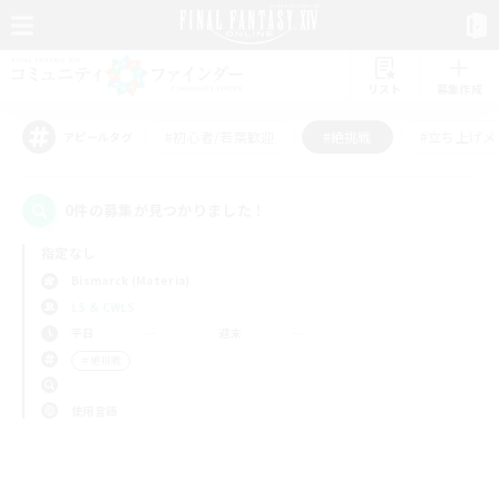
リスト
募集作成
#初心者/若葉歓迎
#絶挑戦
#立ち上げメ
アピールタグ
0件の募集が見つかりました！
指定なし
Bismarck (Materia)
LS & CWLS
平日
週末
＃絶挑戦
使用言語