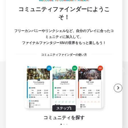
W
E
L
C
O
M
E
T
O
C
O
M
M
U
N
I
T
Y
F
I
N
D
E
R
!
コミュニティファインダーにようこ
そ！
フリーカンパニーやリンクシェルなど、自分のプレイに合ったコ
ミュニティに加入して、
ファイナルファンタジーXIVの世界をもっと楽しもう！
コミュニティファインダーの使い方
パソコン版へ
関連商品
e-STOREで購入
ステップ1
ゲームダウンロード
コミュニティを探す