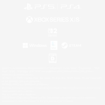
©2026 Sony Interactive Entertainment LLC."PlayStation Family Mark", "PlayStation", "PS5
logo", "PS5", "PS4 logo" and "PS4" are registered trademarks or trademarks of Sony
Interactive Entertainment Inc.
Microsoft, the XBOX Sphere mark, the Series X|S logo and XBOX Series X|S are trademarks
of the Microsoft group of companies.
Nintendo Switch is a trademark of Nintendo.
Windows is either a registered trademark or trademark of Microsoft Corporation in the United
States and/or other countries.
Mac is a trademark of Apple Inc.
©2026 Valve Corporation. Steam and the Steam logo are trademarks and/or registered
trademarks of Valve Corporation in the U.S. and/or other countries.