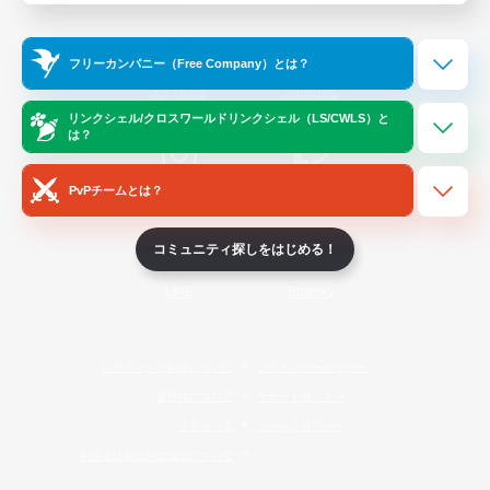
Official Information
フリーカンパニー（Free Company）とは？
/
X
News
YouTube
リンクシェル/クロスワールドリンクシェル（LS/CWLS）と
は？
PvPチームとは？
Instagram
Twitch
コミュニティ探しをはじめる！
LINE
Bluesky
レーティング制度について
プライバシーポリシー
著作権について
サポートセンター
ライセンス
ルール＆ポリシー
利用者情報の外部送信について