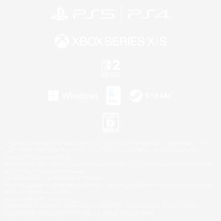
©2026 Sony Interactive Entertainment LLC."PlayStation Family Mark", "PlayStation", "PS5
logo", "PS5", "PS4 logo" and "PS4" are registered trademarks or trademarks of Sony
Interactive Entertainment Inc.
Microsoft, the XBOX Sphere mark, the Series X|S logo and XBOX Series X|S are trademarks
of the Microsoft group of companies.
Nintendo Switch is a trademark of Nintendo.
Windows is either a registered trademark or trademark of Microsoft Corporation in the United
States and/or other countries.
Mac is a trademark of Apple Inc.
©2026 Valve Corporation. Steam and the Steam logo are trademarks and/or registered
trademarks of Valve Corporation in the U.S. and/or other countries.