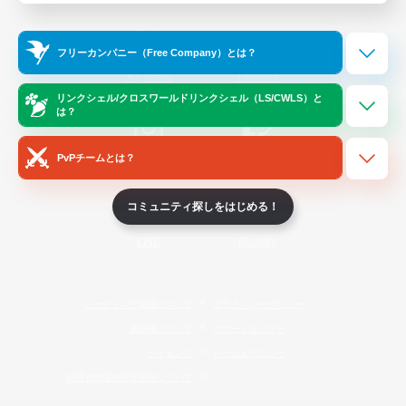
Official Information
フリーカンパニー（Free Company）とは？
/
X
News
YouTube
リンクシェル/クロスワールドリンクシェル（LS/CWLS）と
は？
PvPチームとは？
Instagram
Twitch
コミュニティ探しをはじめる！
LINE
Bluesky
レーティング制度について
プライバシーポリシー
著作権について
サポートセンター
ライセンス
ルール＆ポリシー
利用者情報の外部送信について