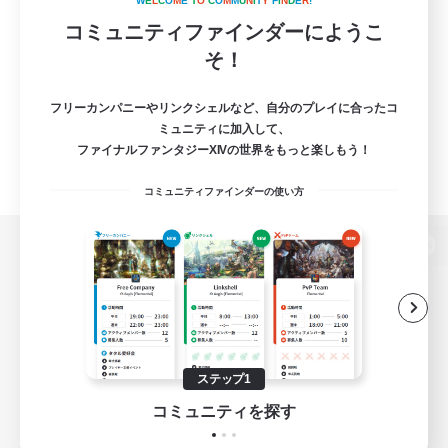
W
E
L
C
O
M
E
T
O
C
O
M
M
U
N
I
T
Y
F
I
N
D
E
R
!
コミュニティファインダーにようこ
そ！
フリーカンパニーやリンクシェルなど、自分のプレイに合ったコ
ミュニティに加入して、
ファイナルファンタジーXIVの世界をもっと楽しもう！
コミュニティファインダーの使い方
パソコン版へ
関連商品
e-STOREで購入
ステップ1
ゲームダウンロード
コミュニティを探す