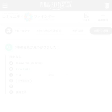
リスト
募集作成
#初心者/若葉歓迎
#絶挑戦
#零式挑戦
アピールタグ
0件の募集が見つかりました！
指定なし
Bismarck (Materia)
LS & CWLS
平日
週末
＃零式挑戦
使用言語