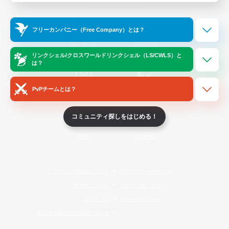
Official Information
フリーカンパニー（Free Company）とは？
/
X
News
YouTube
リンクシェル/クロスワールドリンクシェル（LS/CWLS）と
は？
PvPチームとは？
Instagram
Twitch
コミュニティ探しをはじめる！
LINE
Bluesky
レーティング制度について
プライバシーポリシー
著作権について
サポートセンター
ライセンス
ルール＆ポリシー
利用者情報の外部送信について