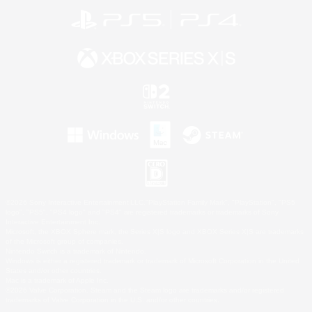
©2026 Sony Interactive Entertainment LLC."PlayStation Family Mark", "PlayStation", "PS5
logo", "PS5", "PS4 logo" and "PS4" are registered trademarks or trademarks of Sony
Interactive Entertainment Inc.
Microsoft, the XBOX Sphere mark, the Series X|S logo and XBOX Series X|S are trademarks
of the Microsoft group of companies.
Nintendo Switch is a trademark of Nintendo.
Windows is either a registered trademark or trademark of Microsoft Corporation in the United
States and/or other countries.
Mac is a trademark of Apple Inc.
©2026 Valve Corporation. Steam and the Steam logo are trademarks and/or registered
trademarks of Valve Corporation in the U.S. and/or other countries.