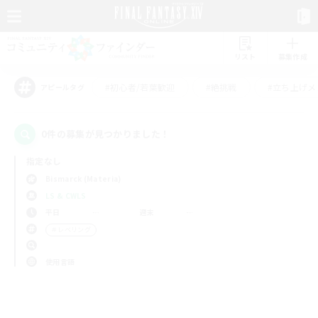
リスト
募集作成
#初心者/若葉歓迎
#絶挑戦
#立ち上げメ
アピールタグ
0件の募集が見つかりました！
指定なし
Bismarck (Materia)
LS & CWLS
平日
週末
＃レベリング
使用言語