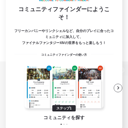
W
E
L
C
O
M
E
T
O
C
O
M
M
U
N
I
T
Y
F
I
N
D
E
R
!
コミュニティファインダーにようこ
そ！
フリーカンパニーやリンクシェルなど、自分のプレイに合ったコ
ミュニティに加入して、
ファイナルファンタジーXIVの世界をもっと楽しもう！
コミュニティファインダーの使い方
パソコン版へ
関連商品
e-STOREで購入
ステップ1
ゲームダウンロード
コミュニティを探す