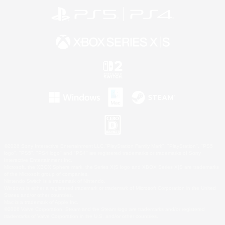
©2026 Sony Interactive Entertainment LLC."PlayStation Family Mark", "PlayStation", "PS5
logo", "PS5", "PS4 logo" and "PS4" are registered trademarks or trademarks of Sony
Interactive Entertainment Inc.
Microsoft, the XBOX Sphere mark, the Series X|S logo and XBOX Series X|S are trademarks
of the Microsoft group of companies.
Nintendo Switch is a trademark of Nintendo.
Windows is either a registered trademark or trademark of Microsoft Corporation in the United
States and/or other countries.
Mac is a trademark of Apple Inc.
©2026 Valve Corporation. Steam and the Steam logo are trademarks and/or registered
trademarks of Valve Corporation in the U.S. and/or other countries.