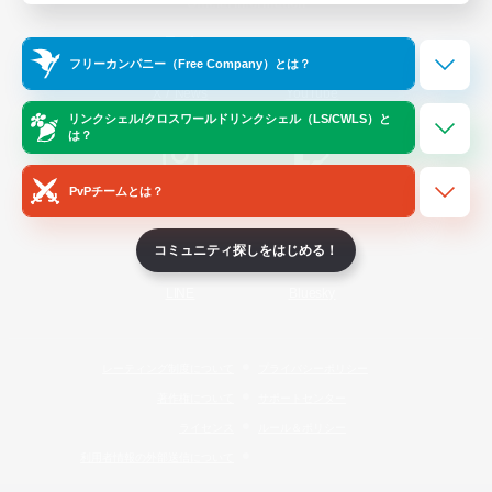
Official Information
フリーカンパニー（Free Company）とは？
/
X
News
YouTube
リンクシェル/クロスワールドリンクシェル（LS/CWLS）と
は？
PvPチームとは？
Instagram
Twitch
コミュニティ探しをはじめる！
LINE
Bluesky
レーティング制度について
プライバシーポリシー
著作権について
サポートセンター
ライセンス
ルール＆ポリシー
利用者情報の外部送信について