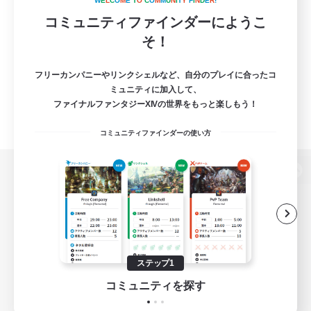
W
E
L
C
O
M
E
T
O
C
O
M
M
U
N
I
T
Y
F
I
N
D
E
R
!
コミュニティファインダーにようこ
そ！
フリーカンパニーやリンクシェルなど、自分のプレイに合ったコ
ミュニティに加入して、
ファイナルファンタジーXIVの世界をもっと楽しもう！
コミュニティファインダーの使い方
パソコン版へ
関連商品
e-STOREで購入
ステップ1
ゲームダウンロード
コミュニティを探す