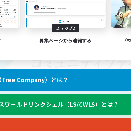
ステップ2
す
募集ページから連絡する
体
ree Company）とは？
スワールドリンクシェル（LS/CWLS）とは？
スマートフォン版へ