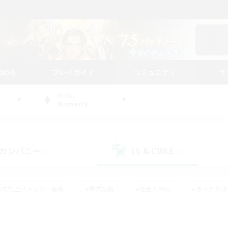
始める
プレイガイド
コミュニティ
ラ
WORLD
Bismarck
カンパニー
LS & CWLS
(0)
(0)
#立ち上げメンバー募集
#零式挑戦
#社会人中心
#まったり
体験歓迎
#クラフター中心
#ロールプレイ
#ギャザラー中心
ージュプリズム）
#スクリーンショット撮影
#クリア目指して頑張る