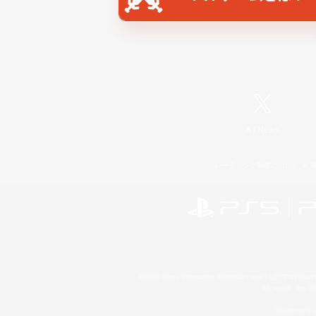
X
/
News
レーティング制度について
©2026 Sony Interactive Entertainment LLC."PlayStation
Microsoft, the 
Windows is e