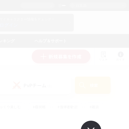
日本語
マイキャラクター情報をチェック！
ログイン
ンキング
ヘルプ＆サポート
新規募集を作成
リスト
ガイド
PvPチーム
検索
(0)
ゆっくり楽しむ
#極挑戦
#復帰者歓迎
#雑談
#ハウジング
#トレジャーハント
#レベリング
#プレイヤー主催イベント