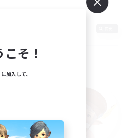
変更
うこそ！
ィに加入して、
た。