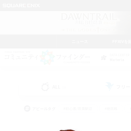
ニュース
FFXIVを
DATA CENTER
Materia
ALL
フリー
(0)
アピールタグ
#初心者/若葉歓迎
#絶挑戦
#学生中心
#なんでも楽しむ
#モブハント
#
#演奏
#ミラプリ（ミラ