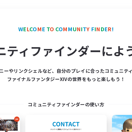
＃モブハント
使用言語
W
E
L
C
O
M
E
T
O
C
O
M
M
U
N
I
T
Y
F
I
N
D
E
R
!
ニティファインダーによ
ニーやリンクシェルなど、自分のプレイに合ったコミュニテ
ファイナルファンタジーXIVの世界をもっと楽しもう！
募集数 0件
集が見つかりませんでし
コミュニティファインダーの使い方
条件を変えて検索してみるでっす！