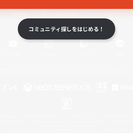
関連商品
e-STOREで購入
ゲームダウンロード
コミュニティ探しをはじめる！
Official Information
YouTube
Instagram
Twitch
LINE
著作権について
プライバシーポリシー
サポートセンター
ライセンス
ルール＆ポリシー
 Family Mark", "PlayStation", "PS5 logo", "PS5", "PS4 logo" and "PS4" are registered trademark
XBOX Sphere mark, the Series X|S logo and XBOX Series X|S are trademarks of the Microsoft gro
Nintendo Switch is a trademark of Nintendo.
ither a registered trademark or trademark of Microsoft Corporation in the United States and/or oth