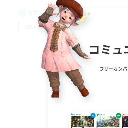
0件の募集が見つかりました！
指定なし
平日
週末
コミュ
フリーカンパ
募