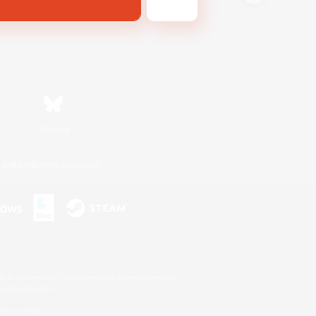
Bluesky
利用者情報の外部送信について
s or trademarks of Sony Interactive Entertainment Inc.
up of companies.
er countries.