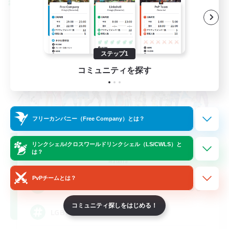
クロスワールドリンクシェル
ステップ1
コミュニティを探す
フリーカンパニー（Free Company）とは？
Rainbow Connection
リンクシェル/クロスワールドリンクシェル（LS/CWLS）と
は？
追加メンバー募集
Materia
PvPチームとは？
50
募集人数
コミュニティ探しをはじめる！
LGBTQIA+