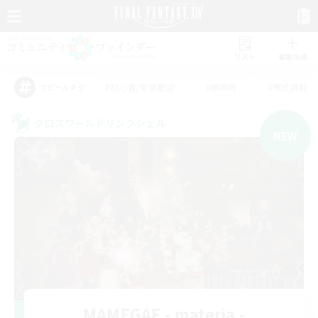
リスト
募集作成
#初心者/若葉歓迎
#絶挑戦
#零式挑戦
アピールタグ
クロスワールドリンクシェル
NEW
MAMEGAE - materia -