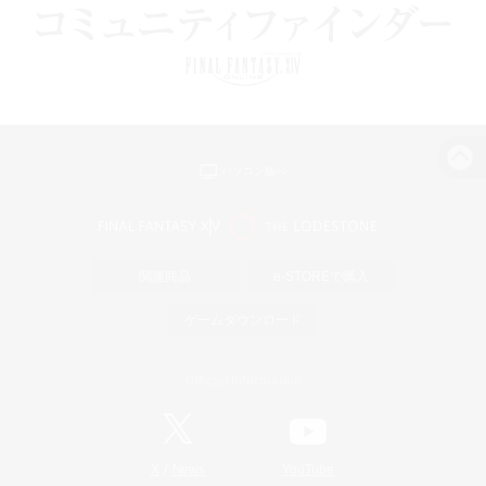
パソコン版へ
関連商品
e-STOREで購入
ゲームダウンロード
Official Information
/
X
News
YouTube