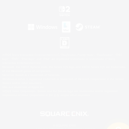
©2026 Sony Interactive Entertainment LLC."PlayStation Family Mark", "PlayStation", "PS5
logo", "PS5", "PS4 logo" and "PS4" are registered trademarks or trademarks of Sony
Interactive Entertainment Inc.
Microsoft, the XBOX Sphere mark, the Series X|S logo and XBOX Series X|S are trademarks
of the Microsoft group of companies.
Nintendo Switch is a trademark of Nintendo.
Windows is either a registered trademark or trademark of Microsoft Corporation in the United
States and/or other countries.
Mac is a trademark of Apple Inc.
©2026 Valve Corporation. Steam and the Steam logo are trademarks and/or registered
trademarks of Valve Corporation in the U.S. and/or other countries.
© SQUARE ENIX