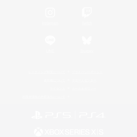
Instagram
Twitch
LINE
Bluesky
レーティング制度について
プライバシーポリシー
著作権について
サポートセンター
ライセンス
ルール＆ポリシー
利用者情報の外部送信について