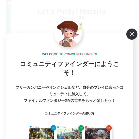
Let's Party! Materia
追加メンバー募集
Materia
999
募集人数
LetsPartyFFXIVDiscord
W
E
L
C
O
M
E
T
O
C
O
M
M
U
N
I
T
Y
F
I
N
D
E
R
!
コミュニティファインダーにようこ
そ！
フリーカンパニーやリンクシェルなど、自分のプレイに合ったコ
ミュニティに加入して、
ファイナルファンタジーXIVの世界をもっと楽しもう！
EN
コミュニティファインダーの使い方
詳細を見る
募集期間: 2026/08/24 まで