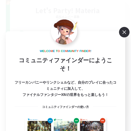
Let's Party! Materia
追加メンバー募集
Materia
999
募集人数
LetsPartyFFXIVDiscord
W
E
L
C
O
M
E
T
O
C
O
M
M
U
N
I
T
Y
F
I
N
D
E
R
!
コミュニティファインダーにようこ
そ！
フリーカンパニーやリンクシェルなど、自分のプレイに合ったコ
ミュニティに加入して、
ファイナルファンタジーXIVの世界をもっと楽しもう！
EN
コミュニティファインダーの使い方
詳細を見る
募集期間: 2026/08/24 まで