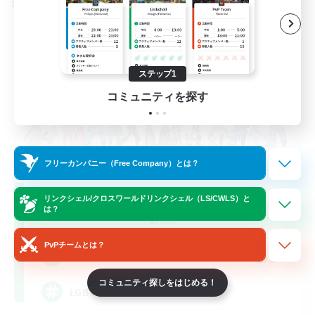
クロスワールドリンクシェル
ステップ1
コミュニティを探す
フリーカンパニー（Free Company）とは？
Rainbow Connection
リンクシェル/クロスワールドリンクシェル（LS/CWLS）と
は？
追加メンバー募集
Materia
PvPチームとは？
50
募集人数
コミュニティ探しをはじめる！
LGBTQIA+