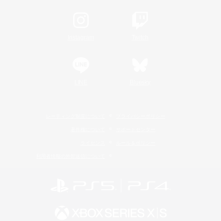
Instagram
Twitch
LINE
Bluesky
レーティング制度について
プライバシーポリシー
著作権について
サポートセンター
ライセンス
ルール＆ポリシー
利用者情報の外部送信について