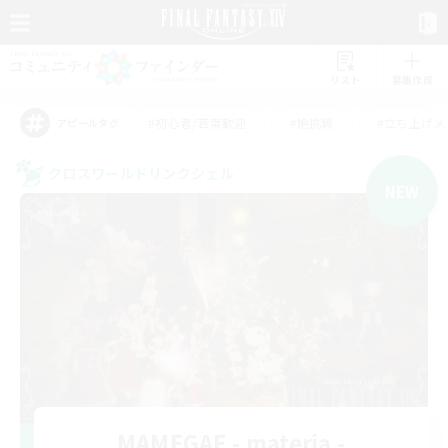
リスト
募集作成
#初心者/若葉歓迎
#絶挑戦
#立ち上げメ
アピールタグ
クロスワールドリンクシェル
NEW
MAMEGAE - materia -