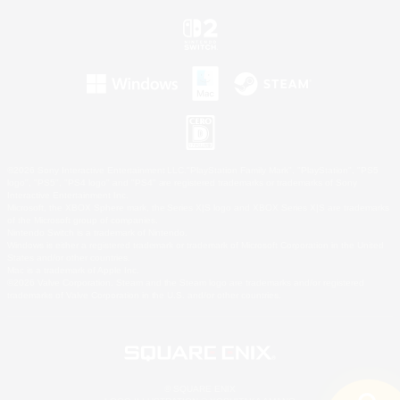
©2026 Sony Interactive Entertainment LLC."PlayStation Family Mark", "PlayStation", "PS5
logo", "PS5", "PS4 logo" and "PS4" are registered trademarks or trademarks of Sony
Interactive Entertainment Inc.
Microsoft, the XBOX Sphere mark, the Series X|S logo and XBOX Series X|S are trademarks
of the Microsoft group of companies.
Nintendo Switch is a trademark of Nintendo.
Windows is either a registered trademark or trademark of Microsoft Corporation in the United
States and/or other countries.
Mac is a trademark of Apple Inc.
©2026 Valve Corporation. Steam and the Steam logo are trademarks and/or registered
trademarks of Valve Corporation in the U.S. and/or other countries.
© SQUARE ENIX