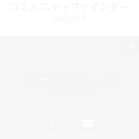
パソコン版へ
関連商品
e-STOREで購入
ゲームダウンロード
Official Information
/
X
News
YouTube