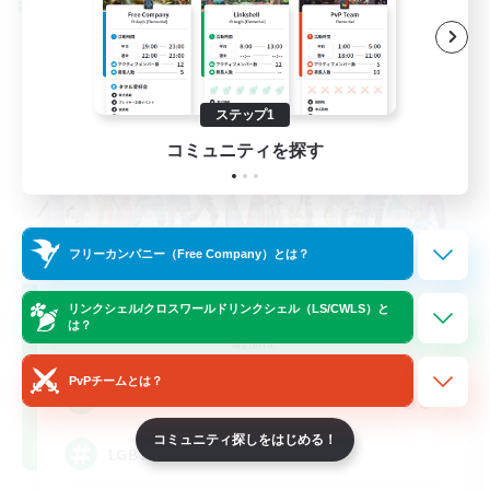
クロスワールドリンクシェル
ステップ1
コミュニティを探す
フリーカンパニー（Free Company）とは？
Rainbow Connection
リンクシェル/クロスワールドリンクシェル（LS/CWLS）と
は？
追加メンバー募集
Materia
PvPチームとは？
50
募集人数
コミュニティ探しをはじめる！
LGBTQIA+