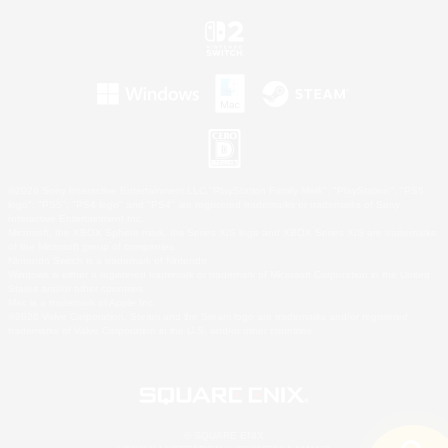
©2026 Sony Interactive Entertainment LLC."PlayStation Family Mark", "PlayStation", "PS5
logo", "PS5", "PS4 logo" and "PS4" are registered trademarks or trademarks of Sony
Interactive Entertainment Inc.
Microsoft, the XBOX Sphere mark, the Series X|S logo and XBOX Series X|S are trademarks
of the Microsoft group of companies.
Nintendo Switch is a trademark of Nintendo.
Windows is either a registered trademark or trademark of Microsoft Corporation in the United
States and/or other countries.
Mac is a trademark of Apple Inc.
©2026 Valve Corporation. Steam and the Steam logo are trademarks and/or registered
trademarks of Valve Corporation in the U.S. and/or other countries.
© SQUARE ENIX