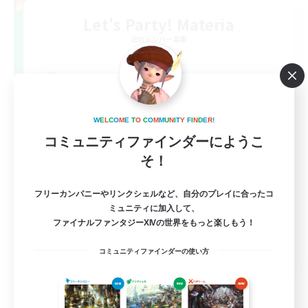
Let's Party! Materia
追加メンバー募集
Materia
999
募集人数
LetsPartyFFXIVDiscord
W
E
L
C
O
M
E
T
O
C
O
M
M
U
N
I
T
Y
F
I
N
D
E
R
!
コミュニティファインダーにようこ
そ！
フリーカンパニーやリンクシェルなど、自分のプレイに合ったコ
ミュニティに加入して、
ファイナルファンタジーXIVの世界をもっと楽しもう！
EN
コミュニティファインダーの使い方
詳細を見る
募集期間: 2026/08/24 まで