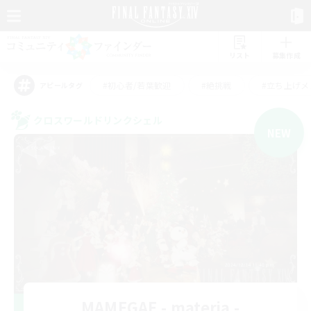
リスト
募集作成
#初心者/若葉歓迎
#絶挑戦
#立ち上げメ
アピールタグ
クロスワールドリンクシェル
NEW
MAMEGAE - materia -