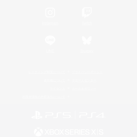
Instagram
Twitch
LINE
Bluesky
レーティング制度について
プライバシーポリシー
著作権について
サポートセンター
ライセンス
ルール＆ポリシー
利用者情報の外部送信について