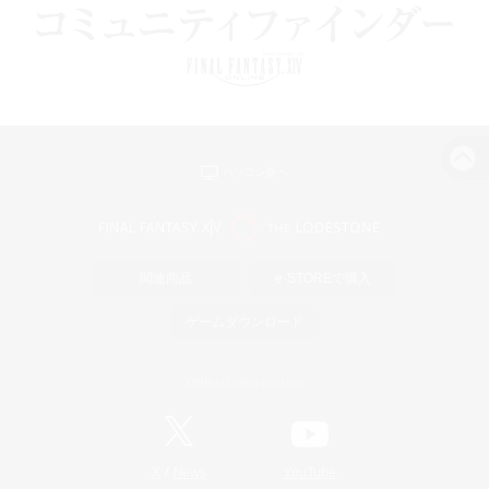
パソコン版へ
関連商品
e-STOREで購入
ゲームダウンロード
Official Information
/
X
News
YouTube