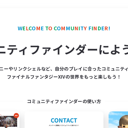
＃クラフター中心
使用言
W
E
L
C
O
M
E
T
O
C
O
M
M
U
N
I
T
Y
F
I
N
D
E
R
!
ニティファインダーによ
ニーやリンクシェルなど、自分のプレイに合ったコミュニテ
ファイナルファンタジーXIVの世界をもっと楽しもう！
募集数 0件
集が見つかりませんでし
コミュニティファインダーの使い方
条件を変えて検索してみるでっす！