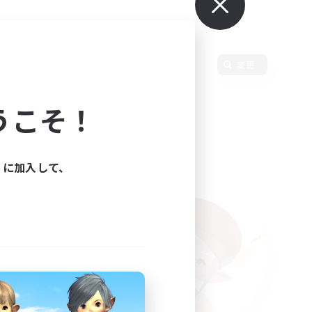
語
変更
うこそ！
ィに加入して、
た。