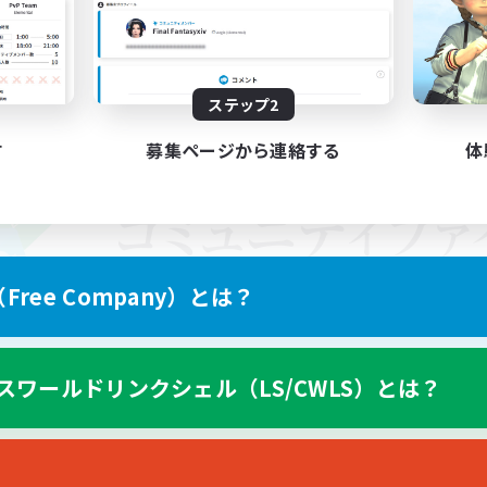
ステップ2
す
募集ページから連絡する
体
ree Company）とは？
スワールドリンクシェル（LS/CWLS）とは？
スマートフォン版へ