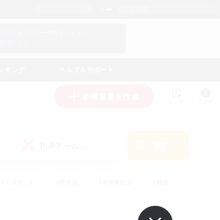
日本語
マイキャラクター情報をチェック！
ログイン
ンキング
ヘルプ＆サポート
新規募集を作成
リスト
ガイド
PvPチーム
検索
(0)
ゆっくり楽しむ
#極挑戦
#復帰者歓迎
#雑談
ルプレイ
#トレジャーハント
#レベリング
して頑張る
#プレイヤー主催イベント