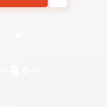
Bluesky
利用者情報の外部送信について
s or trademarks of Sony Interactive Entertainment Inc.
up of companies.
er countries.