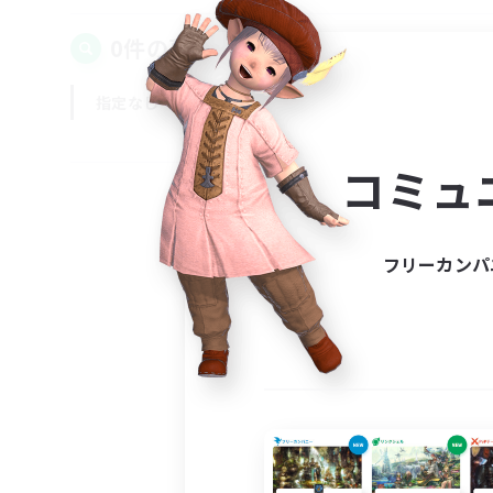
0件の募集が見つかりました！
指定なし
平日
週末
コミュ
フリーカンパ
募