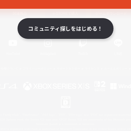
関連商品
e-STOREで購入
ゲームダウンロード
コミュニティ探しをはじめる！
Official Information
YouTube
Instagram
Twitch
LINE
著作権について
プライバシーポリシー
サポートセンター
ライセンス
ルール＆ポリシー
 Family Mark", "PlayStation", "PS5 logo", "PS5", "PS4 logo" and "PS4" are registered trademark
XBOX Sphere mark, the Series X|S logo and XBOX Series X|S are trademarks of the Microsoft gro
Nintendo Switch is a trademark of Nintendo.
ither a registered trademark or trademark of Microsoft Corporation in the United States and/or oth