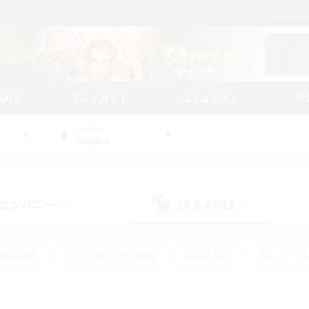
始める
プレイガイド
コミュニティ
ラ
WORLD
Sophia
カンパニー
LS & CWLS
(0)
(0)
#零式挑戦
#立ち上げメンバー募集
#社会人中心
#まったり
#体験歓迎
#クラフター中心
#ギャザラー中心
#ロー
ング
#演奏
#ミラプリ（ミラージュプリズム）
#クリア目指