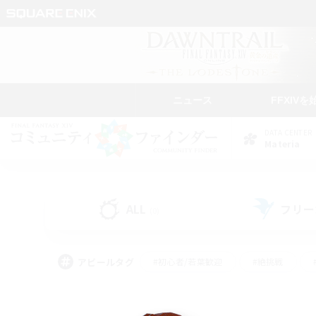
ニュース
FFXIVを
DATA CENTER
Materia
ALL
フリー
(0)
アピールタグ
#初心者/若葉歓迎
#絶挑戦
#モブハント
#学生中心
#なんでも楽しむ
#スクリーンショット撮影
#ハウジ