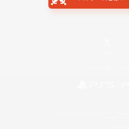
X
/
News
レーティング制度について
©2026 Sony Interactive Entertainment LLC."PlayStation
Microsoft, the 
Windows is e