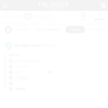
リスト
募集作成
#初心者/若葉歓迎
#絶挑戦
#立ち上げメ
アピールタグ
0件の募集が見つかりました！
指定なし
Bismarck (Materia)
LS & CWLS
平日
週末
＃絶挑戦
使用言語