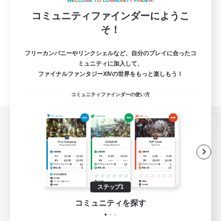
W
E
L
C
O
M
E
T
O
C
O
M
M
U
N
I
T
Y
F
I
N
D
E
R
!
コミュニティファインダーにようこ
そ！
フリーカンパニーやリンクシェルなど、自分のプレイに合ったコ
ミュニティに加入して、
ファイナルファンタジーXIVの世界をもっと楽しもう！
コミュニティファインダーの使い方
パソコン版へ
関連商品
e-STOREで購入
ステップ1
ゲームダウンロード
コミュニティを探す