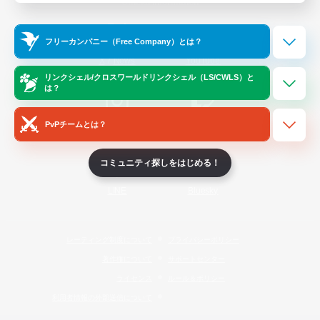
Official Information
フリーカンパニー（Free Company）とは？
/
X
News
YouTube
リンクシェル/クロスワールドリンクシェル（LS/CWLS）と
は？
PvPチームとは？
Instagram
Twitch
コミュニティ探しをはじめる！
LINE
Bluesky
レーティング制度について
プライバシーポリシー
著作権について
サポートセンター
ライセンス
ルール＆ポリシー
利用者情報の外部送信について