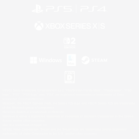
©2026 Sony Interactive Entertainment LLC."PlayStation Family Mark", "PlayStation", "PS5
logo", "PS5", "PS4 logo" and "PS4" are registered trademarks or trademarks of Sony
Interactive Entertainment Inc.
Microsoft, the XBOX Sphere mark, the Series X|S logo and XBOX Series X|S are trademarks
of the Microsoft group of companies.
Nintendo Switch is a trademark of Nintendo.
Windows is either a registered trademark or trademark of Microsoft Corporation in the United
States and/or other countries.
Mac is a trademark of Apple Inc.
©2026 Valve Corporation. Steam and the Steam logo are trademarks and/or registered
trademarks of Valve Corporation in the U.S. and/or other countries.