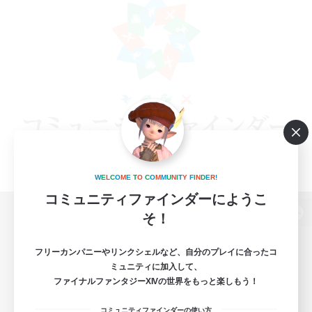
W
E
L
C
O
M
E
T
O
C
O
M
M
U
N
I
T
Y
F
I
N
D
E
R
!
コミュニティファインダーにようこ
そ！
パソコン版へ
フリーカンパニーやリンクシェルなど、自分のプレイに合ったコ
ミュニティに加入して、
ファイナルファンタジーXIVの世界をもっと楽しもう！
関連商品
e-STOREで購入
コミュニティファインダーの使い方