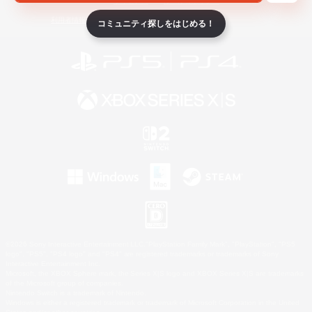
ライセンス
ルール＆ポリシー
利用者情報の外部送信について
コミュニティ探しをはじめる！
©2026 Sony Interactive Entertainment LLC."PlayStation Family Mark", "PlayStation", "PS5
logo", "PS5", "PS4 logo" and "PS4" are registered trademarks or trademarks of Sony
Interactive Entertainment Inc.
Microsoft, the XBOX Sphere mark, the Series X|S logo and XBOX Series X|S are trademarks
of the Microsoft group of companies.
Nintendo Switch is a trademark of Nintendo.
Windows is either a registered trademark or trademark of Microsoft Corporation in the United