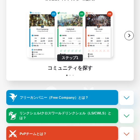
ゲームダウンロード
Official Information
/
X
News
YouTube
ステップ1
コミュニティを探す
Instagram
Twitch
フリーカンパニー（Free Company）とは？
LINE
Bluesky
リンクシェル/クロスワールドリンクシェル（LS/CWLS）と
は？
レーティング制度について
プライバシーポリシー
著作権について
サポートセンター
PvPチームとは？