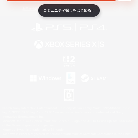
ライセンス
ルール＆ポリシー
利用者情報の外部送信について
コミュニティ探しをはじめる！
©2026 Sony Interactive Entertainment LLC."PlayStation Family Mark", "PlayStation", "PS5
logo", "PS5", "PS4 logo" and "PS4" are registered trademarks or trademarks of Sony
Interactive Entertainment Inc.
Microsoft, the XBOX Sphere mark, the Series X|S logo and XBOX Series X|S are trademarks
of the Microsoft group of companies.
Nintendo Switch is a trademark of Nintendo.
Windows is either a registered trademark or trademark of Microsoft Corporation in the United