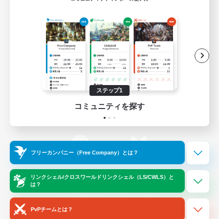
ゲームダウンロード
Official Information
/
X
News
YouTube
ステップ1
コミュニティを探す
Instagram
Twitch
フリーカンパニー（Free Company）とは？
LINE
Bluesky
リンクシェル/クロスワールドリンクシェル（LS/CWLS）と
は？
レーティング制度について
プライバシーポリシー
著作権について
サポートセンター
PvPチームとは？