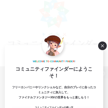
W
E
L
C
O
M
E
T
O
C
O
M
M
U
N
I
T
Y
F
I
N
D
E
R
!
コミュニティファインダーにようこ
そ！
パソコン版へ
フリーカンパニーやリンクシェルなど、自分のプレイに合ったコ
ミュニティに加入して、
ファイナルファンタジーXIVの世界をもっと楽しもう！
関連商品
e-STOREで購入
コミュニティファインダーの使い方