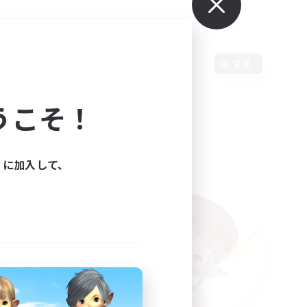
語
変更
うこそ！
ィに加入して、
た。