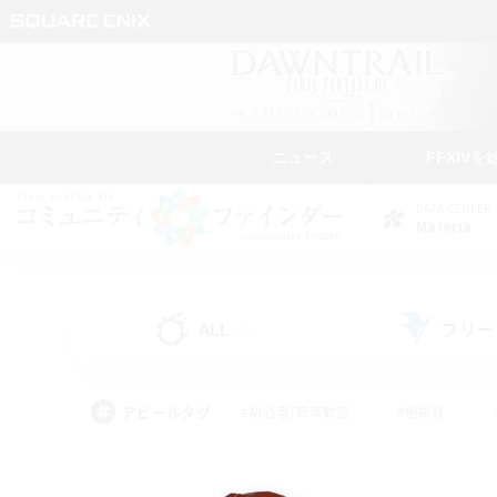
ニュース
FFXIVを
DATA CENTER
Materia
ALL
フリー
(0)
アピールタグ
#初心者/若葉歓迎
#絶挑戦
#なんでも楽しむ
#学生中心
#モブハント
#レベリング
#クリア目指し