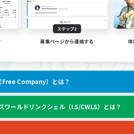
ステップ2
す
募集ページから連絡する
体
ree Company）とは？
スワールドリンクシェル（LS/CWLS）とは？
スマートフォン版へ