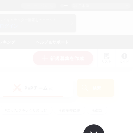
日本語
マイキャラクター情報をチェック！
ログイン
ンキング
ヘルプ＆サポート
新規募集を作成
リスト
ガイド
PvPチーム
検索
(0)
#まったりゆっくり楽しむ
#復帰者歓迎
#雑談
心
#演奏
#トレジャーハント
#ハウジング
）
#プレイヤー主催イベント