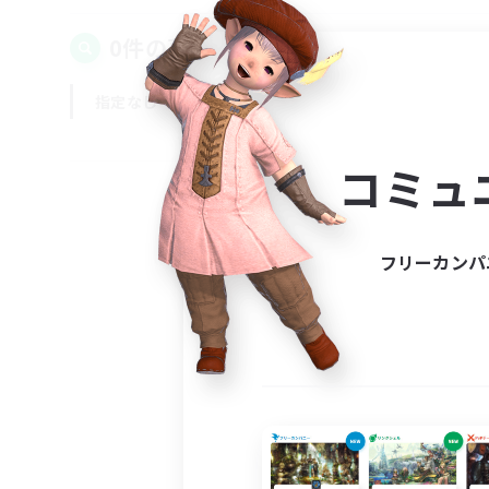
0件の募集が見つかりました！
指定なし
平日
週末
コミュ
フリーカンパ
募