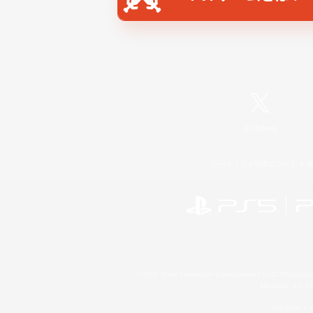
X
/
News
レーティング制度について
©2026 Sony Interactive Entertainment LLC."PlayStation
Microsoft, the 
Windows is e