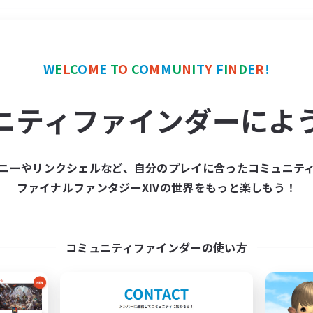
＃ギャザラー中心
使用言
W
E
L
C
O
M
E
T
O
C
O
M
M
U
N
I
T
Y
F
I
N
D
E
R
!
ニティファインダーによ
ニーやリンクシェルなど、自分のプレイに合ったコミュニテ
ファイナルファンタジーXIVの世界をもっと楽しもう！
募集数 0件
集が見つかりませんでし
コミュニティファインダーの使い方
条件を変えて検索してみるでっす！