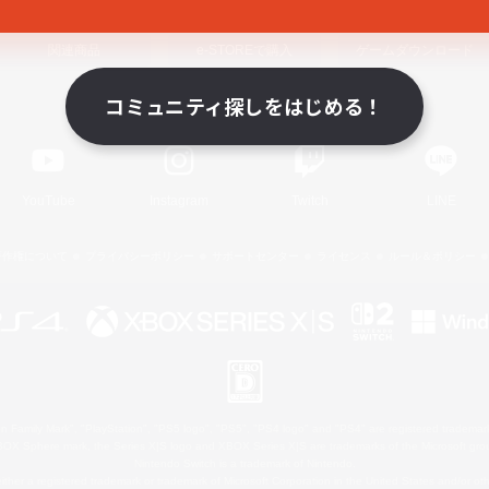
関連商品
e-STOREで購入
ゲームダウンロード
コミュニティ探しをはじめる！
Official Information
YouTube
Instagram
Twitch
LINE
著作権について
プライバシーポリシー
サポートセンター
ライセンス
ルール＆ポリシー
 Family Mark", "PlayStation", "PS5 logo", "PS5", "PS4 logo" and "PS4" are registered trademark
XBOX Sphere mark, the Series X|S logo and XBOX Series X|S are trademarks of the Microsoft gro
Nintendo Switch is a trademark of Nintendo.
ither a registered trademark or trademark of Microsoft Corporation in the United States and/or oth