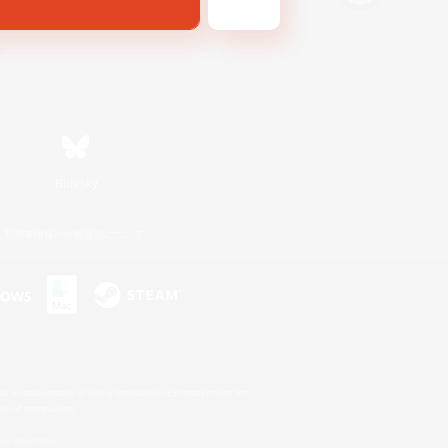
Bluesky
利用者情報の外部送信について
s or trademarks of Sony Interactive Entertainment Inc.
up of companies.
er countries.