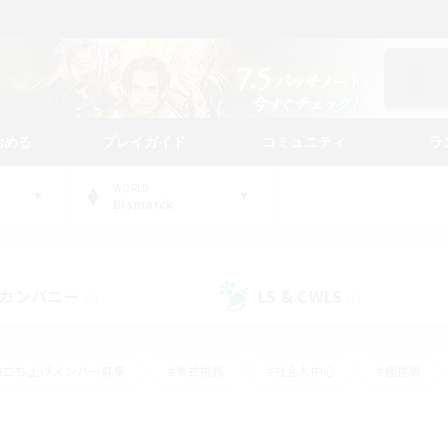
始める
プレイガイド
コミュニティ
ラ
WORLD
Bismarck
カンパニー
LS & CWLS
(0)
(0)
#立ち上げメンバー募集
#零式挑戦
#社会人中心
#極挑戦
#体験歓迎
#ロールプレイ
#ギャザラー中心
#クラフター中
て頑張る
#スクリーンショット撮影
#ミラプリ（ミラージュプリズム