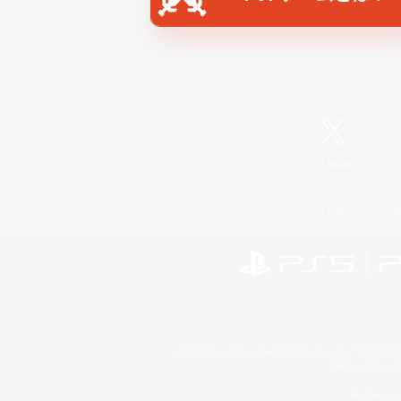
X
/
News
レーティング制度について
©2026 Sony Interactive Entertainment LLC."PlayStation
Microsoft, the 
Windows is e