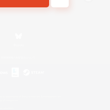
Bluesky
利用者情報の外部送信について
s or trademarks of Sony Interactive Entertainment Inc.
up of companies.
er countries.