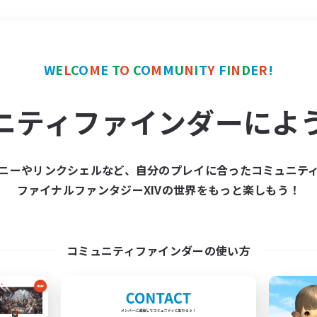
＃モブハント
使用言語
W
E
L
C
O
M
E
T
O
C
O
M
M
U
N
I
T
Y
F
I
N
D
E
R
!
ニティファインダーによ
ニーやリンクシェルなど、自分のプレイに合ったコミュニテ
ファイナルファンタジーXIVの世界をもっと楽しもう！
募集数 0件
集が見つかりませんでし
コミュニティファインダーの使い方
条件を変えて検索してみるでっす！