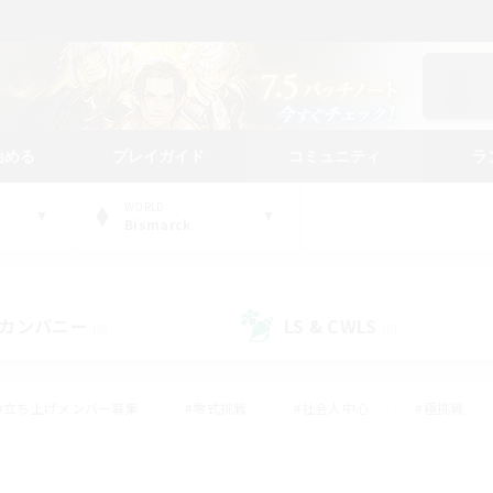
始める
プレイガイド
コミュニティ
ラ
WORLD
Bismarck
カンパニー
LS & CWLS
(0)
(0)
#立ち上げメンバー募集
#零式挑戦
#社会人中心
#極挑戦
#体験歓迎
#ロールプレイ
#ギャザラー中心
#クラフター中
て頑張る
#スクリーンショット撮影
#ミラプリ（ミラージュプリズム