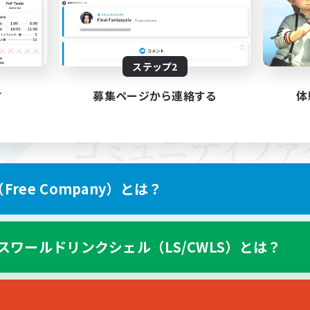
ステップ2
す
募集ページから連絡する
体
ree Company）とは？
スワールドリンクシェル（LS/CWLS）とは？
スマートフォン版へ