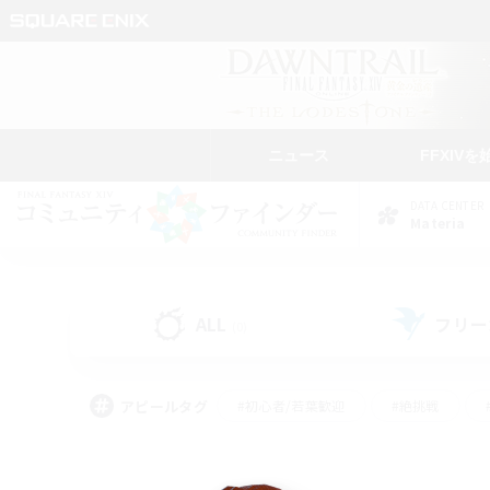
ニュース
FFXIVを
DATA CENTER
Materia
ALL
フリー
(0)
アピールタグ
#初心者/若葉歓迎
#絶挑戦
#なんでも楽しむ
#学生中心
#モブハント
#レベリング
#クリア目指し