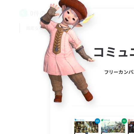
0件の募集が見つかりました！
指定なし
平日
週末
コミュ
フリーカンパ
募