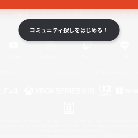
関連商品
e-STOREで購入
ゲームダウンロード
コミュニティ探しをはじめる！
Official Information
YouTube
Instagram
Twitch
LINE
著作権について
プライバシーポリシー
サポートセンター
ライセンス
ルール＆ポリシー
 Family Mark", "PlayStation", "PS5 logo", "PS5", "PS4 logo" and "PS4" are registered trademark
XBOX Sphere mark, the Series X|S logo and XBOX Series X|S are trademarks of the Microsoft gro
Nintendo Switch is a trademark of Nintendo.
ither a registered trademark or trademark of Microsoft Corporation in the United States and/or oth