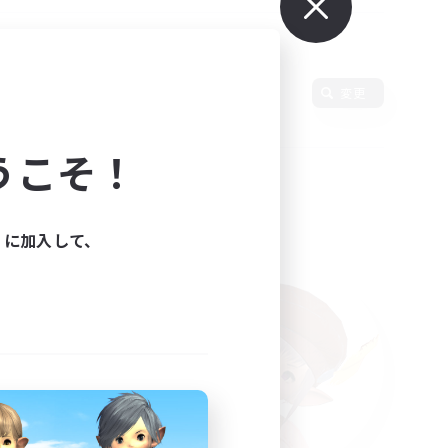
変更
うこそ！
ィに加入して、
た。