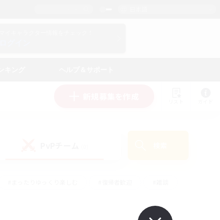
日本語
マイキャラクター情報をチェック！
ログイン
ンキング
ヘルプ＆サポート
新規募集を作成
リスト
ガイド
PvPチーム
検索
(0)
#まったりゆっくり楽しむ
#復帰者歓迎
#雑談
心
#演奏
#トレジャーハント
#ハウジング
）
#プレイヤー主催イベント