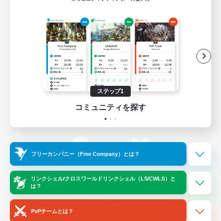
ゲームダウンロード
Official Information
/
X
News
YouTube
ステップ1
コミュニティを探す
Instagram
Twitch
フリーカンパニー（Free Company）とは？
LINE
Bluesky
リンクシェル/クロスワールドリンクシェル（LS/CWLS）と
は？
レーティング制度について
プライバシーポリシー
著作権について
サポートセンター
PvPチームとは？