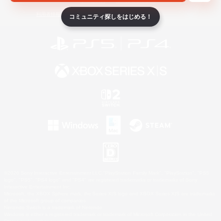
ライセンス
ルール＆ポリシー
利用者情報の外部送信について
コミュニティ探しをはじめる！
©2026 Sony Interactive Entertainment LLC."PlayStation Family Mark", "PlayStation", "PS5
logo", "PS5", "PS4 logo" and "PS4" are registered trademarks or trademarks of Sony
Interactive Entertainment Inc.
Microsoft, the XBOX Sphere mark, the Series X|S logo and XBOX Series X|S are trademarks
of the Microsoft group of companies.
Nintendo Switch is a trademark of Nintendo.
Windows is either a registered trademark or trademark of Microsoft Corporation in the United