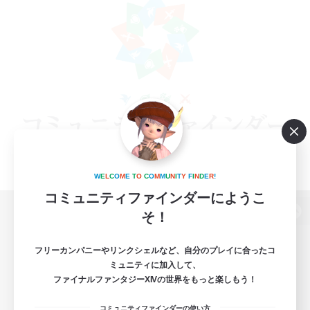
W
E
L
C
O
M
E
T
O
C
O
M
M
U
N
I
T
Y
F
I
N
D
E
R
!
コミュニティファインダーにようこ
そ！
パソコン版へ
フリーカンパニーやリンクシェルなど、自分のプレイに合ったコ
ミュニティに加入して、
ファイナルファンタジーXIVの世界をもっと楽しもう！
関連商品
e-STOREで購入
コミュニティファインダーの使い方