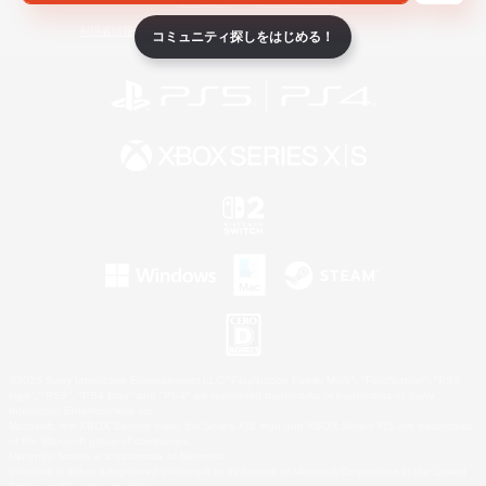
ライセンス
ルール＆ポリシー
利用者情報の外部送信について
コミュニティ探しをはじめる！
©2026 Sony Interactive Entertainment LLC."PlayStation Family Mark", "PlayStation", "PS5
logo", "PS5", "PS4 logo" and "PS4" are registered trademarks or trademarks of Sony
Interactive Entertainment Inc.
Microsoft, the XBOX Sphere mark, the Series X|S logo and XBOX Series X|S are trademarks
of the Microsoft group of companies.
Nintendo Switch is a trademark of Nintendo.
Windows is either a registered trademark or trademark of Microsoft Corporation in the United