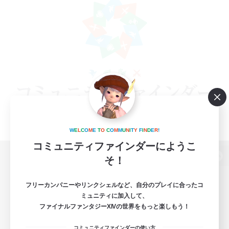
W
E
L
C
O
M
E
T
O
C
O
M
M
U
N
I
T
Y
F
I
N
D
E
R
!
コミュニティファインダーにようこ
そ！
パソコン版へ
フリーカンパニーやリンクシェルなど、自分のプレイに合ったコ
ミュニティに加入して、
ファイナルファンタジーXIVの世界をもっと楽しもう！
関連商品
e-STOREで購入
コミュニティファインダーの使い方