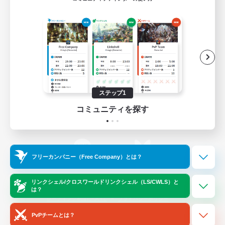
ゲームダウンロード
Official Information
/
X
News
YouTube
ステップ1
コミュニティを探す
Instagram
Twitch
フリーカンパニー（Free Company）とは？
LINE
Bluesky
リンクシェル/クロスワールドリンクシェル（LS/CWLS）と
は？
レーティング制度について
プライバシーポリシー
著作権について
サポートセンター
PvPチームとは？