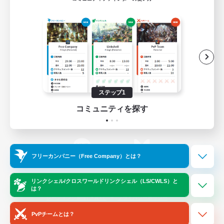
ゲームダウンロード
Official Information
/
X
News
YouTube
ステップ1
コミュニティを探す
Instagram
Twitch
フリーカンパニー（Free Company）とは？
LINE
Bluesky
リンクシェル/クロスワールドリンクシェル（LS/CWLS）と
は？
レーティング制度について
プライバシーポリシー
著作権について
サポートセンター
PvPチームとは？