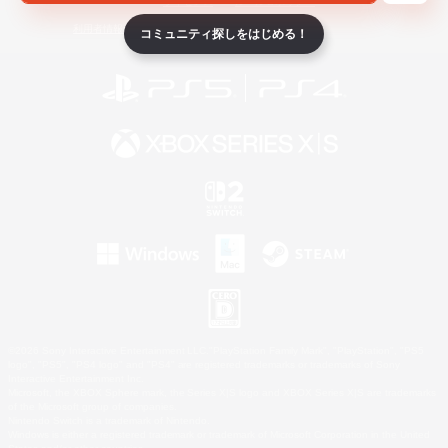
ライセンス
ルール＆ポリシー
利用者情報の外部送信について
コミュニティ探しをはじめる！
©2026 Sony Interactive Entertainment LLC."PlayStation Family Mark", "PlayStation", "PS5
logo", "PS5", "PS4 logo" and "PS4" are registered trademarks or trademarks of Sony
Interactive Entertainment Inc.
Microsoft, the XBOX Sphere mark, the Series X|S logo and XBOX Series X|S are trademarks
of the Microsoft group of companies.
Nintendo Switch is a trademark of Nintendo.
Windows is either a registered trademark or trademark of Microsoft Corporation in the United