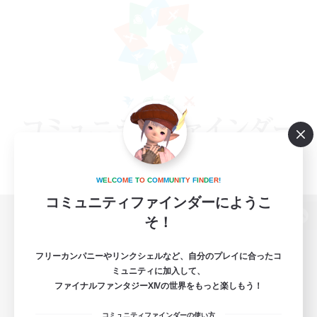
W
E
L
C
O
M
E
T
O
C
O
M
M
U
N
I
T
Y
F
I
N
D
E
R
!
コミュニティファインダーにようこ
そ！
パソコン版へ
フリーカンパニーやリンクシェルなど、自分のプレイに合ったコ
ミュニティに加入して、
ファイナルファンタジーXIVの世界をもっと楽しもう！
関連商品
e-STOREで購入
コミュニティファインダーの使い方