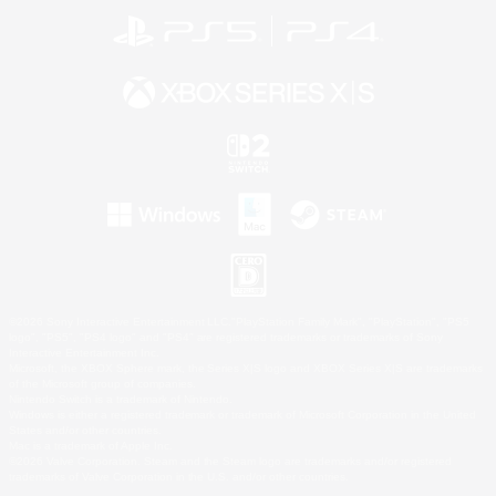
©2026 Sony Interactive Entertainment LLC."PlayStation Family Mark", "PlayStation", "PS5
logo", "PS5", "PS4 logo" and "PS4" are registered trademarks or trademarks of Sony
Interactive Entertainment Inc.
Microsoft, the XBOX Sphere mark, the Series X|S logo and XBOX Series X|S are trademarks
of the Microsoft group of companies.
Nintendo Switch is a trademark of Nintendo.
Windows is either a registered trademark or trademark of Microsoft Corporation in the United
States and/or other countries.
Mac is a trademark of Apple Inc.
©2026 Valve Corporation. Steam and the Steam logo are trademarks and/or registered
trademarks of Valve Corporation in the U.S. and/or other countries.