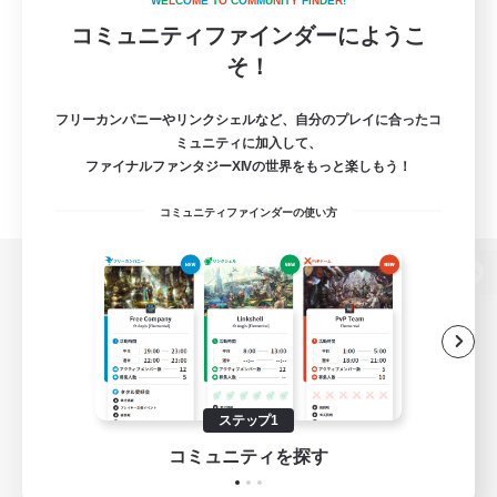
W
E
L
C
O
M
E
T
O
C
O
M
M
U
N
I
T
Y
F
I
N
D
E
R
!
コミュニティファインダーにようこ
そ！
フリーカンパニーやリンクシェルなど、自分のプレイに合ったコ
ミュニティに加入して、
ファイナルファンタジーXIVの世界をもっと楽しもう！
コミュニティファインダーの使い方
パソコン版へ
関連商品
e-STOREで購入
ステップ1
ゲームダウンロード
コミュニティを探す