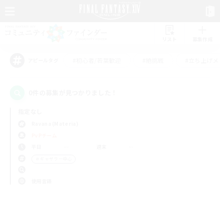
リスト
募集作成
#初心者/若葉歓迎
#絶挑戦
#立ち上げメ
アピールタグ
0件の募集が見つかりました！
指定なし
Ravana (Materia)
PvPチーム
平日
週末
＃ギャザラー中心
使用言語