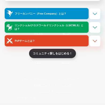
Official Information
フリーカンパニー（Free Company）とは？
/
X
News
YouTube
リンクシェル/クロスワールドリンクシェル（LS/CWLS）と
は？
PvPチームとは？
Instagram
Twitch
コミュニティ探しをはじめる！
LINE
Bluesky
レーティング制度について
プライバシーポリシー
著作権について
サポートセンター
ライセンス
ルール＆ポリシー
利用者情報の外部送信について