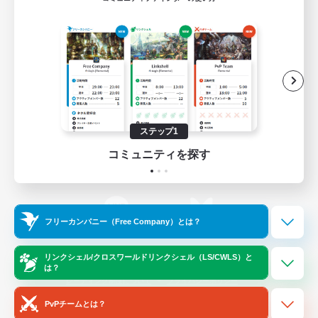
ゲームダウンロード
Official Information
/
X
News
YouTube
ステップ1
コミュニティを探す
Instagram
Twitch
フリーカンパニー（Free Company）とは？
LINE
Bluesky
リンクシェル/クロスワールドリンクシェル（LS/CWLS）と
は？
レーティング制度について
プライバシーポリシー
著作権について
サポートセンター
PvPチームとは？