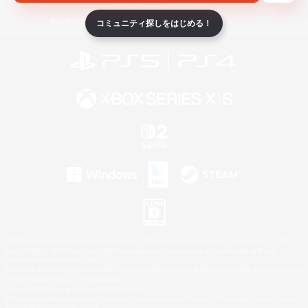
ライセンス
ルール＆ポリシー
利用者情報の外部送信について
コミュニティ探しをはじめる！
©2026 Sony Interactive Entertainment LLC."PlayStation Family Mark", "PlayStation", "PS5
logo", "PS5", "PS4 logo" and "PS4" are registered trademarks or trademarks of Sony
Interactive Entertainment Inc.
Microsoft, the XBOX Sphere mark, the Series X|S logo and XBOX Series X|S are trademarks
of the Microsoft group of companies.
Nintendo Switch is a trademark of Nintendo.
Windows is either a registered trademark or trademark of Microsoft Corporation in the United