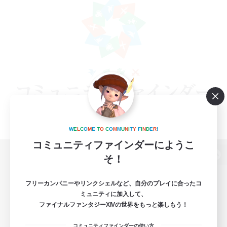
W
E
L
C
O
M
E
T
O
C
O
M
M
U
N
I
T
Y
F
I
N
D
E
R
!
コミュニティファインダーにようこ
そ！
パソコン版へ
フリーカンパニーやリンクシェルなど、自分のプレイに合ったコ
ミュニティに加入して、
ファイナルファンタジーXIVの世界をもっと楽しもう！
関連商品
e-STOREで購入
コミュニティファインダーの使い方